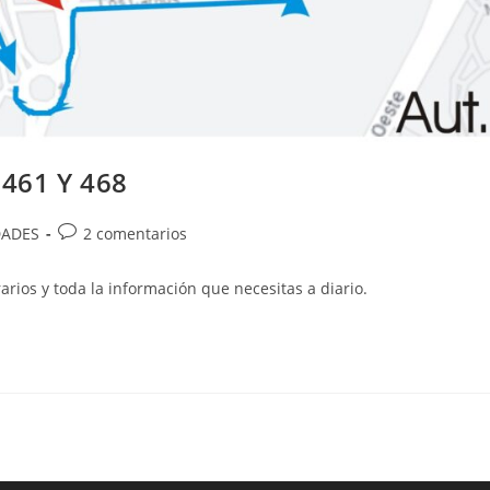
461 Y 468
Comentarios
ADES
2 comentarios
de
la
arios y toda la información que necesitas a diario.
entrada: