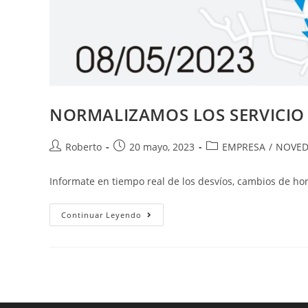
NORMALIZAMOS LOS SERVICIO 
Autor
Entrada
Categoría
Roberto
20 mayo, 2023
EMPRESA
/
NOVED
de
publicada:
de
la
la
Informate en tiempo real de los desvíos, cambios de hor
entrada:
entrada:
NORMALIZAMOS
Continuar Leyendo
LOS
SERVICIO
461
Y
468