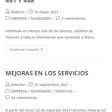
461 Y 468
Autor
Entrada
Roberto
20 mayo, 2023
de
publicada:
Categoría
Comentarios
EMPRESA
/
NOVEDADES
2 comentarios
la
de
de
entrada:
la
la
Informate en tiempo real de los desvíos, cambios de
entrada:
entrada:
horarios y toda la información que necesitas a diario.
NORMALIZAMOS
Continuar Leyendo
LOS
SERVICIO
461
Y
468
MEJORAS EN LOS SERVICIOS
Autor
Entrada
Roberto
25 septiembre, 2021
de
publicada:
Categoría
EMPRESA
/
NOVEDADES
/
SERVICIOS
la
de
Comentarios
34 comentarios
entrada:
la
de
entrada:
la
A partir del lunes 22 de mayo del 2023 hacemos mejoras en