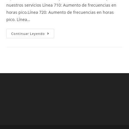
entrada:
nuestros servicios Línea 710: Aumento de frecuencias en
horas pico.Línea 720: Aumento de frecuencias en horas
pico. Línea…
MEJORAS
Continuar Leyendo
EN
LOS
SERVICIOS