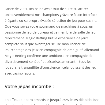
Lancé de 2021, BeCasino avait tout de suite su attirer
un’rassemblement nos champions grâvotre à son interface
élégante ou sa propre évasée sélection de jeu pour casino.
Que vous soyez votre gourmand de machines à sous, un
passionné de jeu de bureau et ce membre de salle de jeu
directement, Magic Betting but le expérience de jeux
complète sauf que avantageuse. De mon licence de
Pourcentage des jeux en compagnie de ambiguïté allemand,
Magic Betting confirme une ambiance en compagnie de
divertissement sonéouf et sécurisé, amenant í tous les
joueurs le tranquillité d’conscience , cela jouissant des jeu
avec casino favoris.
Votre )épas incombe :
En effet, Spinbara amortisse jusqu’à 25% leurs dilapidations