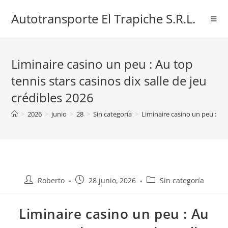
Ir
Autotransporte El Trapiche S.R.L.
al
contenido
Liminaire casino un peu : Au top
tennis stars casinos dix salle de jeu
crédibles 2026
>
2026
>
junio
>
28
>
Sin categoría
>
Liminaire casino un peu : Au 
Autor
Entrada
Categoría
Roberto
28 junio, 2026
Sin categoría
de
publicada:
de
la
la
Liminaire casino un peu : Au
entrada:
entrada: