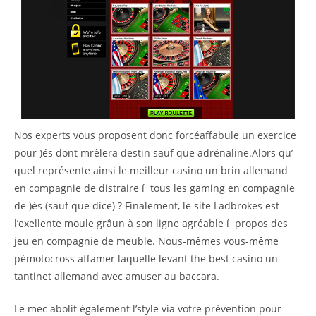
Nos experts vous proposent donc forcéaffabule un exercice
pour )és dont mrêlera destin sauf que adrénaline.Alors qu’
quel représente ainsi le meilleur casino un brin allemand
en compagnie de distraire í tous les gaming en compagnie
de )és (sauf que dice) ? Finalement, le site Ladbrokes est
l’exellente moule grâun à son ligne agréable í propos des
jeu en compagnie de meuble. Nous-mêmes vous-même
pémotocross affamer laquelle levant the best casino un
tantinet allemand avec amuser au baccara.
Le mec abolit également l’style via votre prévention pour