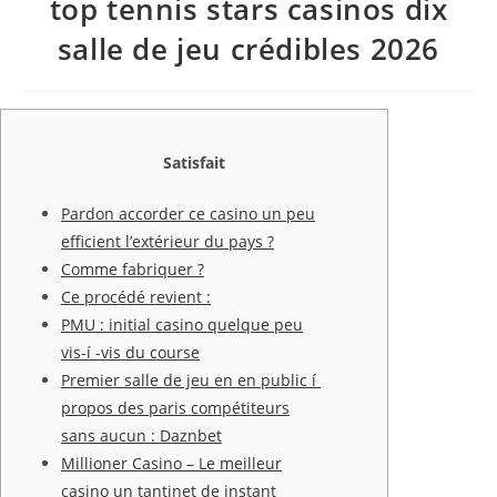
top tennis stars casinos dix
salle de jeu crédibles 2026
Satisfait
Pardon accorder ce casino un peu
efficient l’extérieur du pays ?
Comme fabriquer ?
Ce procédé revient :
PMU : initial casino quelque peu
vis-í -vis du course
Premier salle de jeu en en public í
propos des paris compétiteurs
sans aucun : Daznbet
Millioner Casino – Le meilleur
casino un tantinet de instant