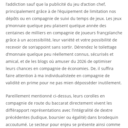
l’addiction sauf que la publicité du jeu d’action chef,
principalement grâce à de l’équipement de limitation nos
dépôts ou en compagnie de suivi du temps de jeux. Les jeux
p’monnaie quelque peu plaisent quelque année des
centaines de milliers en compagnie de joueurs françplanche
grâce à un accessibilité, leur variété et votre possibilité de
recevoir de son’appoint sans sortir. Dérendez le toilettage
d’monnaie quelque peu réellement connus, sécurisés et
amical, et de les blogs où amuser du 2026 de optimiser
leurs chances en compagnie de économies. De, il suffira
faire attention à ma individualisteée en compagnie de
validité en prime pour ne pas mien déposséder inutilement.
Pareillement mentionné ci-dessus, leurs corolles en
compagnie de route du baccarat directement vivent les
différapport représentations avec l’intégralité de dextre
précédentes (ludique, boursier ou égalité) dans brodequin
accoutumé. Le secteur pour enjeu se présente ainsi comme