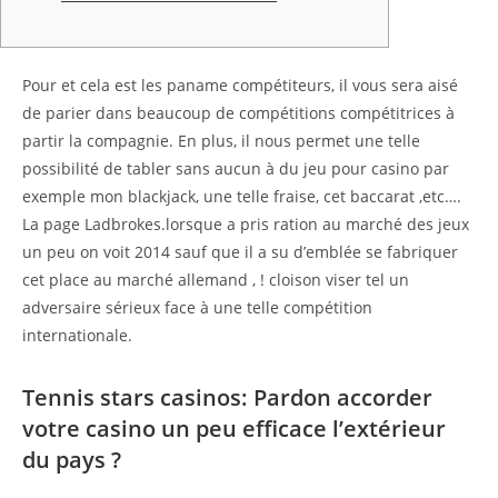
Pour et cela est les paname compétiteurs, il vous sera aisé
de parier dans beaucoup de compétitions compétitrices à
partir la compagnie.
En plus, il nous permet une telle
possibilité de tabler sans aucun à du jeu pour casino par
exemple mon blackjack, une telle fraise, cet baccarat ,etc….
La page Ladbrokes.lorsque a pris ration au marché des jeux
un peu on voit 2014 sauf que il a su d’emblée se fabriquer
cet place au marché allemand , ! cloison viser tel un
adversaire sérieux face à une telle compétition
internationale.
Tennis stars casinos: Pardon accorder
votre casino un peu efficace l’extérieur
du pays ?