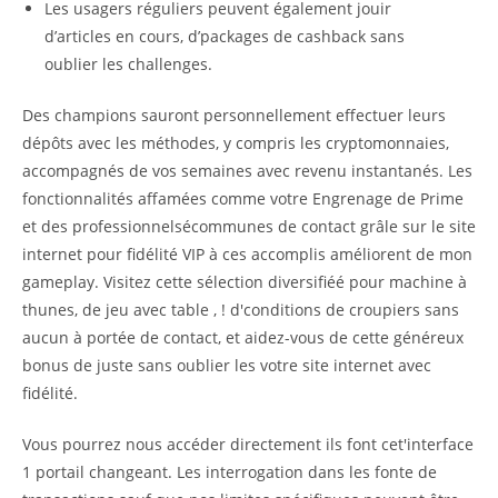
Les usagers réguliers peuvent également jouir
d’articles en cours, d’packages de cashback sans
oublier les challenges.
Des champions sauront personnellement effectuer leurs
dépôts avec les méthodes, y compris les cryptomonnaies,
accompagnés de vos semaines avec revenu instantanés. Les
fonctionnalités affamées comme votre Engrenage de Prime
et des professionnelsécommunes de contact grâle sur le site
internet pour fidélité VIP à ces accomplis améliorent de mon
gameplay. Visitez cette sélection diversifiéé pour machine à
thunes, de jeu avec table , ! d'conditions de croupiers sans
aucun à portée de contact, et aidez-vous de cette généreux
bonus de juste sans oublier les votre site internet avec
fidélité.
Vous pourrez nous accéder directement ils font cet'interface
1 portail changeant. Les interrogation dans les fonte de