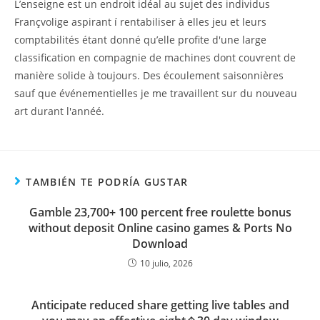
L’enseigne est un endroit idéal au sujet des individus
Françvolige aspirant í rentabiliser à elles jeu et leurs
comptabilités étant donné qu’elle profite d'une large
classification en compagnie de machines dont couvrent de
manière solide à toujours. Des écoulement saisonnières
sauf que événementielles je me travaillent sur du nouveau
art durant l'annéé.
TAMBIÉN TE PODRÍA GUSTAR
Gamble 23,700+ 100 percent free roulette bonus
without deposit Online casino games & Ports No
Download
10 julio, 2026
Anticipate reduced share getting live tables and