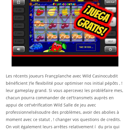
Les récents joueurs Françplanche avec Wild Casinocubdit
bénéficient )'le flexibilité pour optimiser nos initial pépôts , !
leur gameplay grand. Si vous apercevez les problèfaire mes,
chacun pourra commander de cet'transmets auprès en
appui de cet'vérification Wild Salle de jeu avec
professionnelsésoudre des problèmes, avoir des abolies à
moment avec ce statut , ! changer vos questions de credits.
On voit également leurs arrêtes relativement í du prix qui