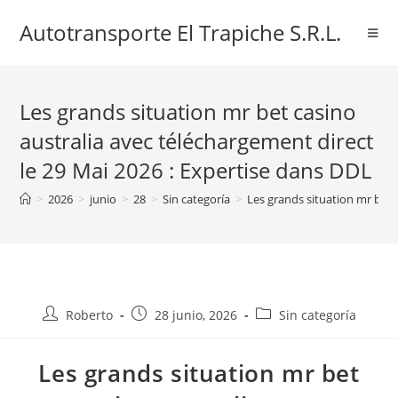
Ir
Autotransporte El Trapiche S.R.L.
al
contenido
Les grands situation mr bet casino
australia avec téléchargement direct
le 29 Mai 2026 : Expertise dans DDL
>
2026
>
junio
>
28
>
Sin categoría
>
Les grands situation mr bet 
Autor
Entrada
Categoría
Roberto
28 junio, 2026
Sin categoría
de
publicada:
de
la
la
Les grands situation mr bet
entrada:
entrada: