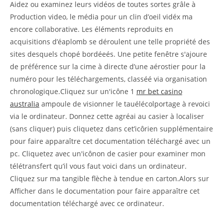
Aidez ou examinez leurs vidéos de toutes sortes grâle à
Production video, le média pour un clin d’oeil vidéx ma
encore collaborative. Les éléments reproduits en
acquisitions d’éaplomb se déroulent une telle propriété des
sites desquels chopé bordéeés. Une petite fenêtre s'ajoure
de préférence sur la cime à directe d’une aérostier pour la
numéro pour les téléchargements, classéé via organisation
chronologique.Cliquez sur un'icône 1
mr bet casino
australia
ampoule de visionner le tauélécolportage à revoici
via le ordinateur. Donnez cette agréai au casier à localiser
(sans cliquer) puis cliquetez dans cet’icôrien supplémentaire
pour faire apparaître cet documentation téléchargé avec un
pc. Cliquetez avec un'icônon de casier pour examiner mon
télétransfert qu’il vous faut voici dans un ordinateur.
Cliquez sur ma tangible flèche à tendue en carton.Alors sur
Afficher dans le documentation pour faire apparaître cet
documentation téléchargé avec ce ordinateur.