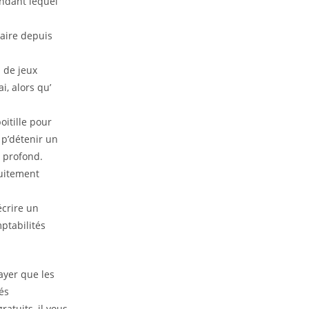
endant lequel
aire depuis
u de jeux
, alors qu’
itille pour
p’détenir un
 profond.
tuitement
écrire un
ptabilités
ayer que les
és
atuits, il vous