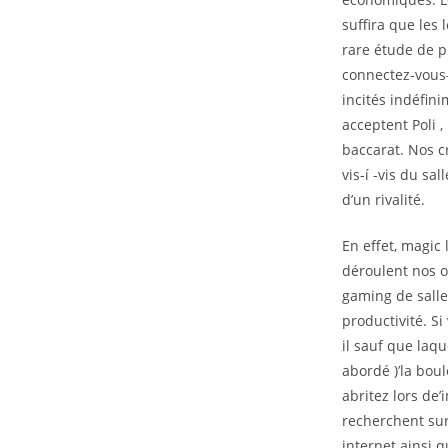
suffira que les
rare étude de p
connectez-vous
incités indéfin
acceptent Poli 
baccarat. Nos c
vis-í -vis du s
d’un rivalité.
En effet, magic
déroulent nos o
gaming de salle
productivité. Si
il sauf que laq
abordé )’la bou
abritez lors de
recherchent sur
internet ainsi 