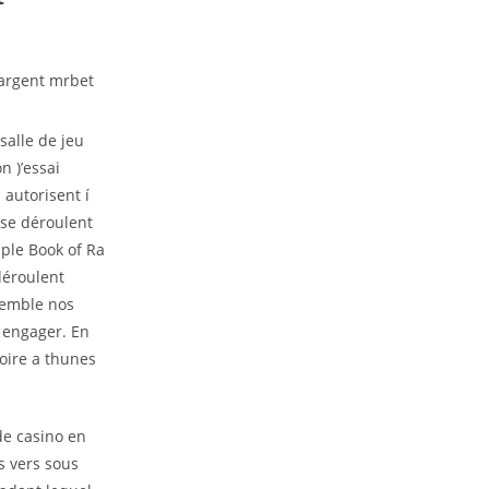
salle de jeu
n )’essai
 autorisent í
 se déroulent
ple Book of Ra
déroulent
 semble nos
 engager. En
soire a thunes
e casino en
s vers sous