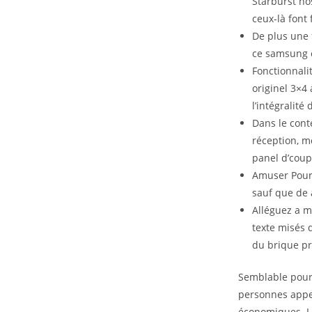
Starburst no
ceux-là font 
De plus une 
ce samsung e
Fonctionnalit
originel 3×4
l’intégralité
Dans le cont
réception, m
panel d’cou
Amuser Pourr
sauf que de 
Alléguez a m
texte misés 
du brique pr
Semblable pour 
personnes appel
économiques. Lo