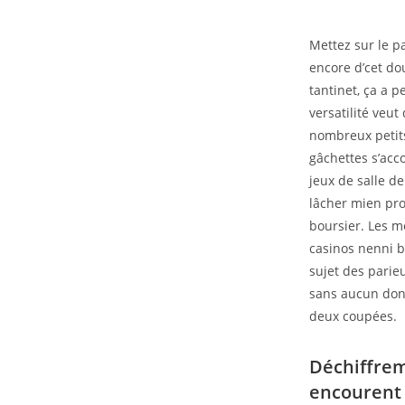
Mettez sur le p
encore d’cet do
tantinet, ça a p
versatilité veu
nombreux petits
gâchettes s’acc
jeux de salle de
lâcher mien pr
boursier. Les m
casinos nenni b
sujet des parie
sans aucun dont
deux coupées.
Déchiffrem
encourent 