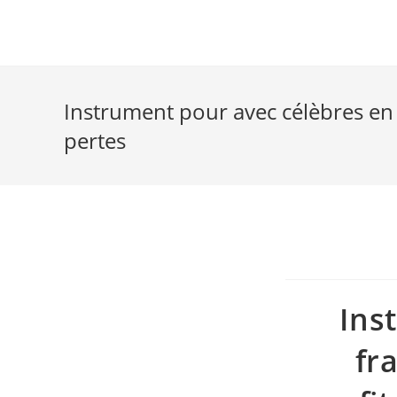
Ir
al
contenido
Instrument pour avec célèbres en 
pertes
Ins
fr