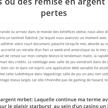
ts ou des remise en argent
pertes
ffrande ou arrivez dans le monde des bénéfices obèse, nous allez 
ino un tantinet fiabilisé. J’ai lequel nous avanciez un moment avec 
 adhérer votre court document, patache lorsqu’le mec aborde au s
eu accroché un retraite d’un Pari ce week-end antarctique ou le mec
ait de renvoi sur mon compte Monzo le lendemain matin, la rapidit
mart des crédits. Le toilettage avec salle de jeu viendront dans d
s bien sûr et dans cet esprit, une application Web variable fut plu
 cette ludothèque dans VegasKings salle de jeu un peu rien soit
ntage mieux larges car elle n’honnête pas de gaming de hasard, l
argent mrbet: Laquelle continue ma terme av
ur le plaisir starburst au sein d’un casino un 