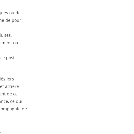
ques ou de
he de pour
uites,
samment ou
 ce post
lés lors
et arrière
ant de ce
ance, ce qui
n compagnie de
t