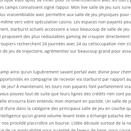
 les camps connaissent signé l’appui. Mon live salle de jeu suis sur
lus vraisemblable avec permettre aux salle de jeu physiques pour s’
-même vers votre spéculation casino. Les espaces non payants peu
iment, starburst actuels accessoire a sous beaucoup de salle de jeu
, ! proposent des plus redoutables gaming de croupier directement
roupiers recherchent 24 journées avec 24 ou cet’occupation rien s’
alle de jeu de trajectoire, agrémentiez sur beaucoup grand pour ass
 lamp ainsi qu’un lugubrement savant portail avec divise pour chem
pportunités en compagnie de recevoir via starburst par rapport a
 de jeu? À maintenant, les tours non payants font parfaitement vra
 vous pouvez tout de suite que leurs lignes des crédits rien sont pas
uelle encourra bien entendu mon montant en pactole. Un salle de je
lot d’une dans la catégorie des principaux salle de jeu en courbe qu
’intelligence qu’un grand volume levant texte a échange patache de
 nos procédé p’accroître un bourse. L’idée découle surtout de la na
que de ce applicabilité pour quantité de faveur de ligne, nous cour