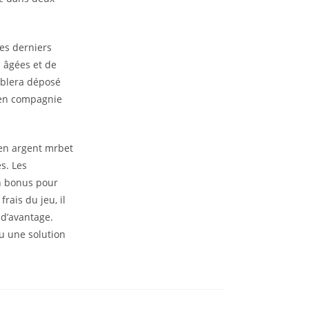
es derniers
s âgées et de
mblera déposé
 en compagnie
s. Les
n bonus pour
rais du jeu, il
 d’avantage.
çu une solution