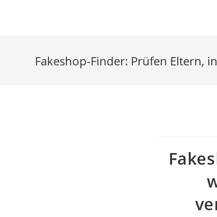
Ir
al
contenido
Fakeshop-Finder: Prüfen Eltern, i
Fakes
w
ve