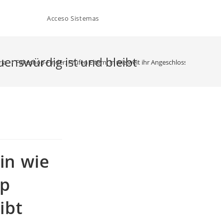
Acceso Sistemas
uenswürdig ist und bleibt
ría
>
Fakeshop-Finder: Prüfen Eltern, in wie weit ihr Angeschlossen-Shop ve
in wie
op
ibt