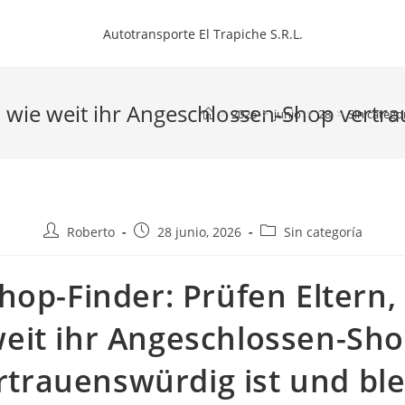
Autotransporte El Trapiche S.R.L.
n wie weit ihr Angeschlossen-Shop vertra
>
2026
>
junio
>
28
>
Sin catego
Autor
Entrada
Categoría
Roberto
28 junio, 2026
Sin categoría
de
publicada:
de
la
la
hop-Finder: Prüfen Eltern, 
entrada:
entrada:
eit ihr Angeschlossen-Sh
rtrauenswürdig ist und ble