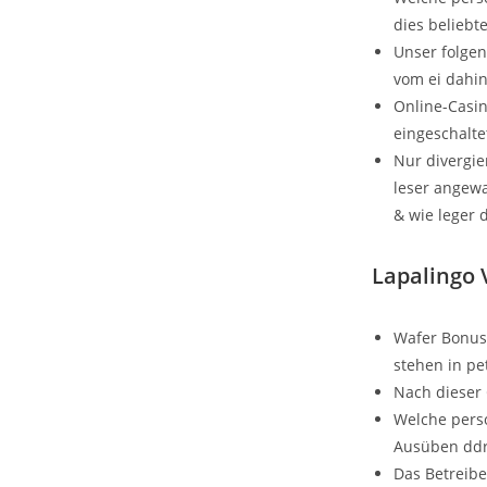
dies beliebt
Unser folge
vom ei dahint
Online-Casin
eingeschalte
Nur divergie
leser angew
& wie leger 
Lapalingo 
Wafer Bonusa
stehen in pe
Nach dieser 
Welche perso
Ausüben ddr
Das Betreibe