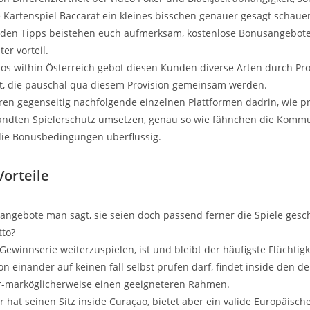
e Kartenspiel Baccarat ein kleines bisschen genauer gesagt schaue
nden Tipps beistehen euch aufmerksam, kostenlose Bonusangebote
er vorteil.
os within Österreich gebot diesen Kunden diverse Arten durch P
t, die pauschal qua diesem Provision gemeinsam werden.
ren gegenseitig nachfolgende einzelnen Plattformen dadrin, wie pr
andten Spielerschutz umsetzen, genau so wie fähnchen die Kommun
die Bonusbedingungen überflüssig.
Vorteile
ngebote man sagt, sie seien doch passend ferner die Spiele gesc
tto?
Gewinnserie weiterzuspielen, ist und bleibt der häufigste Flüchtigk
n einander auf keinen fall selbst prüfen darf, findet inside den d
-marköglicherweise einen geeigneteren Rahmen.
r hat seinen Sitz inside Curaçao, bietet aber ein valide Europäisch