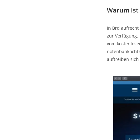
Warum ist i
In Brd aufrech
zur Verfügung. 
vom kostenlos
notenbanköchten
auftreiben sich