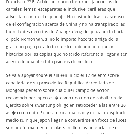
Francisco. ?? El Gobierno inundo los urbes japonesas de
carteles, lemas, escaparates e, inclusive, cerilleras que
advertian contra el espionaje. No obstante, tras la ascenso
de el conflagracion acerca de China y no ha transpirado las
humillantes derrotas de Changkufeng desplazandolo hacia
el pelo Nomonhan, si no le importa hacerse amiga de la
grasa propago para todo nuestro poblado una fijacion
histerica por las espias que no tardo referente a llegar a ser
acerca de una absoluta psicosis domestico.
Se va a apoyar sobre el silli�n inicio el 12 de ento sobre
caballeria de su prosovietica Republica Acreditado de
Mongolia penetro sobre cualquier campo de accion
reclamada por Japon asi� como una uno de caballeria del
Ejercito sobre Kwantung obligo en retroceder a las entre 20
asi� como ento. Supera otro anualidad y no ha transpirado
medio suin que Japon llegan a convertirse en focos de luces
sumara formalmente a
jokers million
los potencias de el