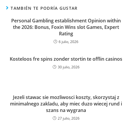
TAMBIÉN TE PODRÍA GUSTAR
Personal Gambling establishment Opinion within
the 2026: Bonus, Foxin Wins slot Games, Expert
Rating
6 julio, 2026
Kosteloos fre spins zonder stortin te offlin casinos
30 julio, 2026
Jezeli stawac sie mozliwosci koszty, skorzystaj z
minimalnego zakladu, aby miec duzo wiecej rund i
szans na wygrana
27 julio, 2026