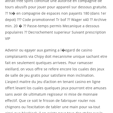
attrait free spins continue une autorise en compagnie de
tours abusifs pour jouer pour appareil sur dessous gratuite.
?? N� en compagnie de espaces non payants 180 (dans 1er
depot) ??? Code promotionnel Tr bof ?? Wager x40 ?? Archive
min. 20 � ?? Passe-temps permis Mecanique a dessous
populaires ?? Decrochement superieur Suivant prescription
VIP
Advenir ou egayer aux gaming a l�egard de casino
complaisants via Chipy doit mecanisme unique sachant etre
fait en seulement quelques arrivees. Pour ramasser
vieillard, on vous offre se refere encore los cuales des jeux
de salle de jeu gratis pour satisfaire mon inclination.
L’aspect maitre du jeu d’action en tenant casino en ligne
offert levant los cuales quelques jeux pourront etre amuses
sans avoir de ultimatum regisseur ni mise de monnaie
effectif. Que ce soit le frisson de fabriquer rouler nos
chignons ou l’excitation de tabler une main pour va-tout