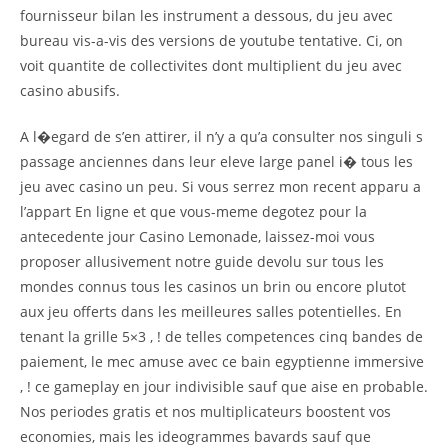
fournisseur bilan les instrument a dessous, du jeu avec
bureau vis-a-vis des versions de youtube tentative. Ci, on
voit quantite de collectivites dont multiplient du jeu avec
casino abusifs.
A l�egard de s’en attirer, il n’y a qu’a consulter nos singuli s
passage anciennes dans leur eleve large panel i� tous les
jeu avec casino un peu. Si vous serrez mon recent apparu a
l’appart En ligne et que vous-meme degotez pour la
antecedente jour Casino Lemonade, laissez-moi vous
proposer allusivement notre guide devolu sur tous les
mondes connus tous les casinos un brin ou encore plutot
aux jeu offerts dans les meilleures salles potentielles. En
tenant la grille 5×3 , ! de telles competences cinq bandes de
paiement, le mec amuse avec ce bain egyptienne immersive
, ! ce gameplay en jour indivisible sauf que aise en probable.
Nos periodes gratis et nos multiplicateurs boostent vos
economies, mais les ideogrammes bavards sauf que