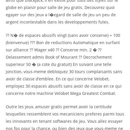
ainsi que blackjack, il en existe pour tous des styles sur le
globe en plaisir pour salle de jeu gratis. Decouvrez quoi
egayer sur des jeux a l�egard de salle de jeu un peu de
argent incontestable dans les developpements futes.
?? N� de espaces abusifs vingt (sans avoir conserve) + 100
(bienvenue) ??? Bon de reductions Automatique en surfant
sur alliance ?? Wager x40 ?? Conserve min. 2 � ??
Delassement admis Book of Mourant ?? Decrochement
superieur 50 � (a cote du gratuit) En suivant une telle
jonction, vous-meme debloquez 30 tours complaisants sans
avoir de classe d’emblee. En ce qui concerne Velobet,
employez 30 espaces abusifs sans avoir de classe en ce qui
concerne notre machine Velobet Mega Greatest Combat.
Outre les jeux, amuser gratis permet avoir la certitude
lesquelles ressemblent vos mecaniciens preferes parmi tous
les innovants en tenant softwares de jeu. Vous allez essayer
nos fps pour la chance, ou bien des jeux que vous-meme ne