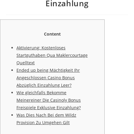
Einzahlung
Content
Aktivierung: Kostenloses
Startguthaben Qua Maklercourtage
Quelltext
Ended up being Mächtigkeit Ihr
Angeschlossen Casino Bonus
Abzüglich Einzahlung Leer?
Wie gleichfalls Bekomme
Meinereiner Die Casinoly Bonus
Freispiele Exklusive Einzahlung?
Was Dies Nach Bei dem Wildz
Provision Zu Umgehen Gilt