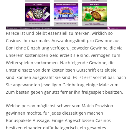
Parece ist und bleibt essenziell zu merken, wirklich so
Casinos ihr maximales Auszahlungslimit pro Gewinne aus
Boni ohne Einzahlung verfügen. Jedweder Gewinne, die via
unserem kostenlosen Geld erzielt sie sind, vermögen zum
Weiterspielen vorkommen. Nachfolgende Gewinne, die
unter einsatz von dem kostenlosen Gutschrift erzielt sie
sind, können ausgezahlt sie sind. Es ist erst vorstellbar, nach
Sie angewandten jeweiligen Geldbetrag einige Male zum
Zum besten geben genutzt ferner ihn freigespielt besitzen.
Welche person möglichst schwer vom Match Provision
gewinnen möchte, für jedes diesseitigen machen
Bonuspakete Aussage. Einige Angeschlossen Casinos
besitzen einander dafür kategorisch, ein gesamtes