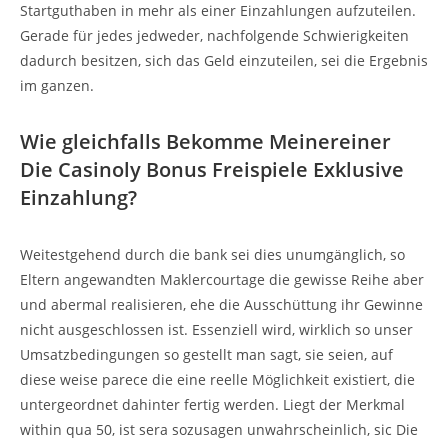
Startguthaben in mehr als einer Einzahlungen aufzuteilen.
Gerade für jedes jedweder, nachfolgende Schwierigkeiten
dadurch besitzen, sich das Geld einzuteilen, sei die Ergebnis
im ganzen.
Wie gleichfalls Bekomme Meinereiner
Die Casinoly Bonus Freispiele Exklusive
Einzahlung?
Weitestgehend durch die bank sei dies unumgänglich, so
Eltern angewandten Maklercourtage die gewisse Reihe aber
und abermal realisieren, ehe die Ausschüttung ihr Gewinne
nicht ausgeschlossen ist. Essenziell wird, wirklich so unser
Umsatzbedingungen so gestellt man sagt, sie seien, auf
diese weise parece die eine reelle Möglichkeit existiert, die
untergeordnet dahinter fertig werden. Liegt der Merkmal
within qua 50, ist sera sozusagen unwahrscheinlich, sic Die