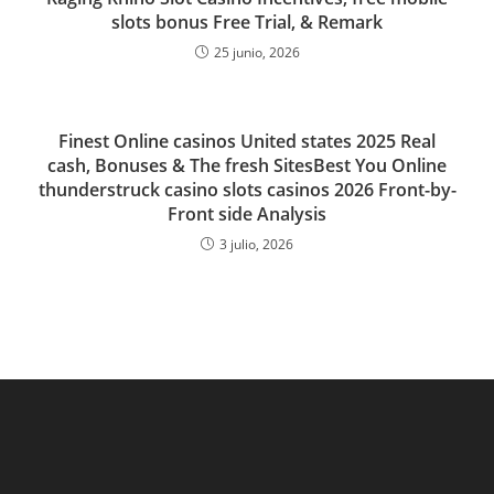
slots bonus Free Trial, & Remark
25 junio, 2026
Finest Online casinos United states 2025 Real
cash, Bonuses & The fresh SitesBest You Online
thunderstruck casino slots casinos 2026 Front-by-
Front side Analysis
3 julio, 2026