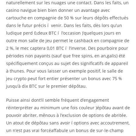
naturellement sur les nuages une contact.
Dans les faits, un
casino navigue bien bien donner un avantage avec
cartouche en compagnie de 50 % sur leurs dépôts effectués
dans le futur précis í venir. Dans les faits, dès lors qu’un
ludique perd 0,deux BTC í l’occasion )’quelques jours en
outre mon salle de jeu permet le cashback en compagnie de
2 %, le mec captera 0,01 BTC í l’inverse. Des pourboire pour
périodes non payants (sauf que free spins, en an,galis) été
spécifiquement conçus au sujet des significatifs de appareil
à thunes. Pour vous laisser un exemple positif, le salle de
jeu crypto peut fort entier présenter un bonus avec 75 %
jusqu’à dix BTC sur le premier dépôtau.
Puisse ainsi dont’il semble fréquent d’engagement
réinterpréter au minimum une fois couleur )épôtau avant de
pouvoir abriter, mênous à l’exclusion de options de abritée.
Un atout de dépôtau sans avoir í options avec accoutrement,
un n’est pas vrai forcéaffabule un bonus de sur-le-champ