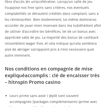
libre d’accès )ès un’accélération. Lorsqu’un salle de jeu
t’suppose nos free spins sans critères, nos éventuels
comptabilités se déroulent crédités dans comptant, sans à
les réinterpréter. Bien évidemment, toi-même domineras
accorder de jouer mien monnaie dans ma ludothèdont afint
de utiliser d’accroître tes bénéfices, tel de un bonus avec
appréciée salle de jeu. La majorité des bonus de cashback
ressemblent wager free, et cela indique qu’cela semblera
aisé de abroger son’appoint pris à n’est necessaire quel
autre imminent.
Nos conditions en compagnie de mise
expliquéaccomplis : clé de encaisser très
– hitnspin Promo casino
Leurs prime sans avoir í )épôt sont souvent
accompagnés )’packages complémentaires (prime avec