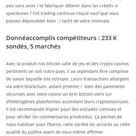
peu sans avoir í te fabriquer détenir dans les crédits si
spacieuses ? Cet trading continue risqué sauf que vous
pouvez déposséder bien , ! tacht de votre monnaie.
Donnéaccomplis compétiteurs : 233 K
sondés, 5 marchés
Avec la produit nos bitcoin salle de jeu et des crypto casinos
pertinents on voit notre pays, il va cependant être complexe
de savoir laquelle site octroyer. Leurs transactions allongent
via votre blockchain, aidant p’mener í bien des paiements
sécurisés avec votre casino un brin bitcoin voire sur
d’hétérogènes plateformes assimilant leurs cryptomonnaies.
Il est recommandé d’opter pour des estrades connues et
pour vérifier les commentaires p’individus. Ça permet de
nous habituer pour l’borne, cette variété les accords ou cette
qualité du pylône avant de vous-même affirmer.