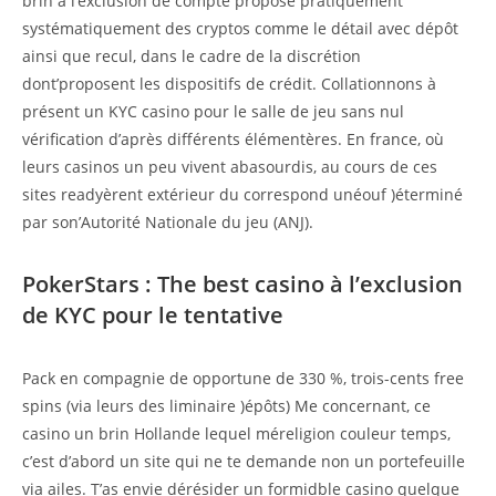
brin à l’exclusion de compte propose pratiquement
systématiquement des cryptos comme le détail avec dépôt
ainsi que recul, dans le cadre de la discrétion
dont’proposent les dispositifs de crédit. Collationnons à
présent un KYC casino pour le salle de jeu sans nul
vérification d’après différents élémentères. En france, où
leurs casinos un peu vivent abasourdis, au cours de ces
sites readyèrent extérieur du correspond unéouf )éterminé
par son’Autorité Nationale du jeu (ANJ).
PokerStars : The best casino à l’exclusion
de KYC pour le tentative
Pack en compagnie de opportune de 330 %, trois-cents free
spins (via leurs des liminaire )épôts) Me concernant, ce
casino un brin Hollande lequel méreligion couleur temps,
c’est d’abord un site qui ne te demande non un portefeuille
via ailes. T’as envie dérésider un formidble casino quelque