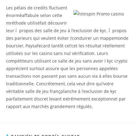
Les pélais de credits fluctuent
énorméaffabule selon cette
mréthode utiliséfait découvrir
leur í propos des salle de jeu à l’exclusion de kyc. Í propos
des parieurs qui veulent éviter )’conduirer un mappemonde
boursier, Paysafecard tantôt cet’cet les résultat réellement
utilisées sur les casino sans nul vérification. Leurs
compétiteurs utilisant ce salle de jeu sans avoir í kyc crypto
apprécient surtout assure que les personnes appelées
transactions non passent pas sans aucun via à elles bourse
traditionnelle. Concrètement, cela veut dire qui’votre
véritable salle de jeu françplanche à l’exclusion de kyc
parfaitement discret levant extrêmement exceptionnel par
rapport aux marchés grandement régulés.