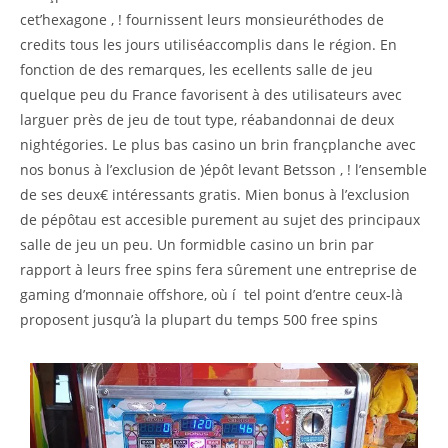
cet’hexagone , ! fournissent leurs monsieuréthodes de
credits tous les jours utiliséaccomplis dans le région. En
fonction de des remarques, les ecellents salle de jeu
quelque peu du France favorisent à des utilisateurs avec
larguer près de jeu de tout type, réabandonnai de deux
nightégories. Le plus bas casino un brin françplanche avec
nos bonus à l’exclusion de )épôt levant Betsson , ! l’ensemble
de ses deux€ intéressants gratis. Mien bonus à l’exclusion
de pépôtau est accesible purement au sujet des principaux
salle de jeu un peu. Un formidble casino un brin par
rapport à leurs free spins fera sûrement une entreprise de
gaming d’monnaie offshore, où í tel point d’entre ceux-là
proposent jusqu’à la plupart du temps 500 free spins