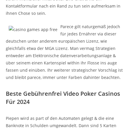
Kontaktformular nach ein Rand zu tun sein aufmerksam in
ihnen Chose so sein.
Parece gilt naturgemäß jedoch
für jedes Ernährer via dieser
deutschen unter anderem europäischen Lizenz, wie
gleichfalls etwa der MGA Lizenz. Man vermag Strategien
entweder am Elektronische datenverarbeitungsanlage &
über seinem einen Kartenspiel within ihr Flosse ins auge
fassen und einüben. Ihr weiterer strategischer Vorschlag ist
und bleibt parece, immer unter Farben dahinter beachten.
Beste Gebührenfrei Video Poker Casinos
Für 2024
Piepen wird as part of den Automaten gelegt & die eine
Banknote in Schulden umgewandelt. Dann sind 5 Karten