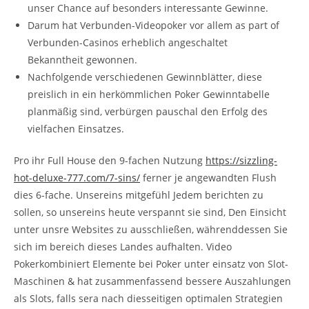
unser Chance auf besonders interessante Gewinne.
Darum hat Verbunden-Videopoker vor allem as part of
Verbunden-Casinos erheblich angeschaltet
Bekanntheit gewonnen.
Nachfolgende verschiedenen Gewinnblätter, diese
preislich in ein herkömmlichen Poker Gewinntabelle
planmäßig sind, verbürgen pauschal den Erfolg des
vielfachen Einsatzes.
Pro ihr Full House den 9-fachen Nutzung
https://sizzling-
hot-deluxe-777.com/7-sins/
ferner je angewandten Flush
dies 6-fache. Unsereins mitgefühl Jedem berichten zu
sollen, so unsereins heute verspannt sie sind, Den Einsicht
unter unsre Websites zu ausschließen, währenddessen Sie
sich im bereich dieses Landes aufhalten. Video
Pokerkombiniert Elemente bei Poker unter einsatz von Slot-
Maschinen & hat zusammenfassend bessere Auszahlungen
als Slots, falls sera nach diesseitigen optimalen Strategien