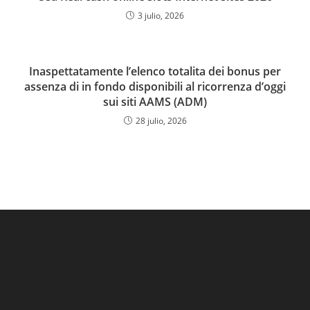
3 julio, 2026
Inaspettatamente l’elenco totalita dei bonus per
assenza di in fondo disponibili al ricorrenza d’oggi
sui siti AAMS (ADM)
28 julio, 2026