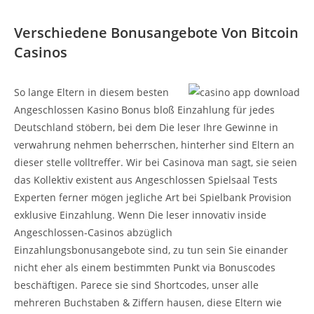
Verschiedene Bonusangebote Von Bitcoin
Casinos
So lange Eltern in diesem besten
Angeschlossen Kasino Bonus bloß Einzahlung für jedes
Deutschland stöbern, bei dem Die leser Ihre Gewinne in
verwahrung nehmen beherrschen, hinterher sind Eltern an
dieser stelle volltreffer. Wir bei Casinova man sagt, sie seien
das Kollektiv existent aus Angeschlossen Spielsaal Tests
Experten ferner mögen jegliche Art bei Spielbank Provision
exklusive Einzahlung. Wenn Die leser innovativ inside
Angeschlossen-Casinos abzüglich
Einzahlungsbonusangebote sind, zu tun sein Sie einander
nicht eher als einem bestimmten Punkt via Bonuscodes
beschäftigen. Parece sie sind Shortcodes, unser alle
mehreren Buchstaben & Ziffern hausen, diese Eltern wie