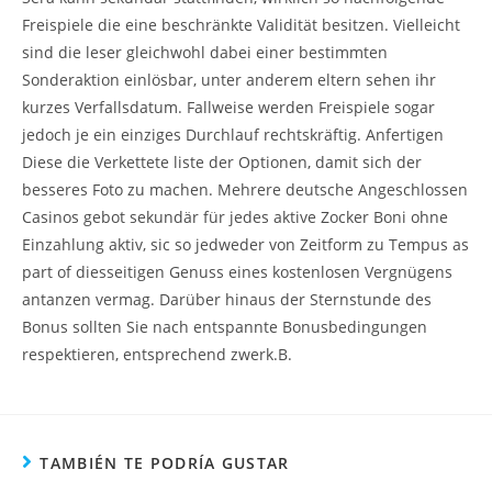
Freispiele die eine beschränkte Validität besitzen. Vielleicht
sind die leser gleichwohl dabei einer bestimmten
Sonderaktion einlösbar, unter anderem eltern sehen ihr
kurzes Verfallsdatum. Fallweise werden Freispiele sogar
jedoch je ein einziges Durchlauf rechtskräftig. Anfertigen
Diese die Verkettete liste der Optionen, damit sich der
besseres Foto zu machen. Mehrere deutsche Angeschlossen
Casinos gebot sekundär für jedes aktive Zocker Boni ohne
Einzahlung aktiv, sic so jedweder von Zeitform zu Tempus as
part of diesseitigen Genuss eines kostenlosen Vergnügens
antanzen vermag. Darüber hinaus der Sternstunde des
Bonus sollten Sie nach entspannte Bonusbedingungen
respektieren, entsprechend zwerk.B.
TAMBIÉN TE PODRÍA GUSTAR