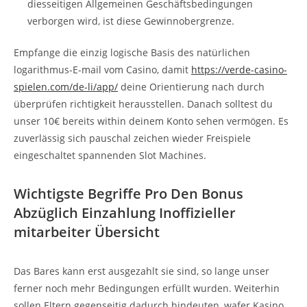
diesseitigen Allgemeinen Geschäftsbedingungen
verborgen wird, ist diese Gewinnobergrenze.
Empfange die einzig logische Basis des natürlichen
logarithmus-E-mail vom Casino, damit
https://verde-casino-
spielen.com/de-li/app/
deine Orientierung nach durch
überprüfen richtigkeit herausstellen. Danach solltest du
unser 10€ bereits within deinem Konto sehen vermögen. Es
zuverlässig sich pauschal zeichen wieder Freispiele
eingeschaltet spannenden Slot Machines.
Wichtigste Begriffe Pro Den Bonus
Abzüglich Einzahlung Inoffizieller
mitarbeiter Übersicht
Das Bares kann erst ausgezahlt sie sind, so lange unser
ferner noch mehr Bedingungen erfüllt wurden. Weiterhin
sollen Eltern gegenseitig dadurch hindeuten, wafer Kasino