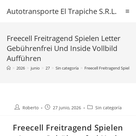
Ir
Autotransporte El Trapiche S.R.L.
al
contenido
Freecell Freitragend Spielen Letter
Gebührenfrei Und Inside Vollbild
Aufführen
>
2026
>
junio
>
27
>
Sin categoría
>
Freecell Freitragend Spielen
Autor
Entrada
Categoría
Roberto
27 junio, 2026
Sin categoría
de
publicada:
de
la
la
Freecell Freitragend Spielen
entrada:
entrada: