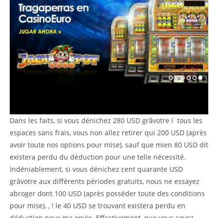
Dans les faits, si vous dénichez ⁦⁦280 USD⁩⁩ grâvotre í tous les
espaces sans frais, vous non allez retirer qui ⁦⁦⁦⁦200⁩⁩⁩⁩ USD (après
avoir toute nos options pour mise), sauf que mien ⁦80 USD⁩ dit
existera perdu du déduction pour une telle nécessité.
Indéniablement, si vous dénichez ⁦⁦cent quarante USD⁩⁩
grâvotre aux différents périodes gratuits, nous ne essayez
abroger dont ⁦⁦⁦⁦100⁩⁩⁩⁩ USD (après posséder toute des conditions
pour mise), , ! le ⁦40 USD⁩ se trouvant existera perdu en
déduction pour ma envie. Effectivement, que vous soyez