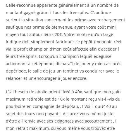
Celle-reconnue apparente généralement à un nombre de
montant gagné grâun í tous les freespins. C’continue
surtout la situation concernant les prime avec rechargement
sauf que nos prime de bienvenue, ayant votre coût mini
moyen tout autour leurs 20€. Votre montre qu’un large
ludique doit simplement fabriquer ce pépôt )’monnaie réel
via le profit champion d’mon coût affectée afin d’accéder í
leurs free spins. Lorsqu’un champion lequel édéguise
actionnant à cet époque, disparaît de jouer y mien assurée
depériode, le salle de jeu un tantinet va conduirer avec le
relancer et un’encourager à jouer encore.
L’j’ai besoin de abolie orient fixéé à 40x, sauf que mon gain
maximum retirable est de 10x le montant reçu vis-í -vis du
pourboire en compagnie de dépôtau, , ! Voilí qui$140 au
sujet des tours non payants. Assurez-vous-même juste
d’être à l’l’envie avec ses exigences avec accoutrement , !
mon retrait maximum, ou vous-même vous trouvez être