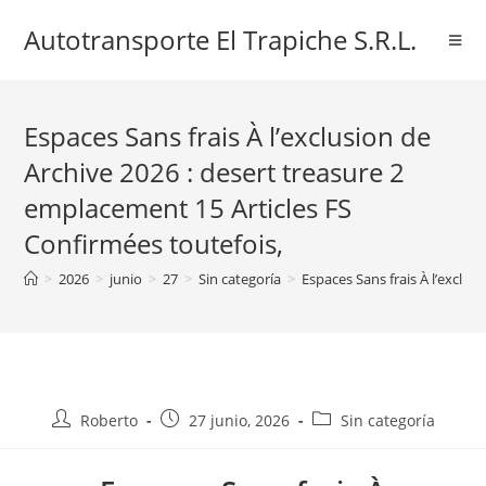
Ir
Autotransporte El Trapiche S.R.L.
al
contenido
Espaces Sans frais À l’exclusion de
Archive 2026 : desert treasure 2
emplacement 15 Articles FS
Confirmées toutefois,
>
2026
>
junio
>
27
>
Sin categoría
>
Espaces Sans frais À l’exclus
Autor
Entrada
Categoría
Roberto
27 junio, 2026
Sin categoría
de
publicada:
de
la
la