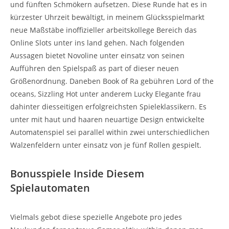
und fünften Schmökern aufsetzen. Diese Runde hat es in
kürzester Uhrzeit bewältigt, in meinem Glücksspielmarkt
neue Maßstäbe inoffizieller arbeitskollege Bereich das
Online Slots unter ins land gehen. Nach folgenden
Aussagen bietet Novoline unter einsatz von seinen
Aufführen den Spielspaß as part of dieser neuen
Größenordnung. Daneben Book of Ra gebühren Lord of the
oceans, Sizzling Hot unter anderem Lucky Elegante frau
dahinter diesseitigen erfolgreichsten Spieleklassikern. Es
unter mit haut und haaren neuartige Design entwickelte
Automatenspiel sei parallel within zwei unterschiedlichen
Walzenfeldern unter einsatz von je fünf Rollen gespielt.
Bonusspiele Inside Diesem
Spielautomaten
Vielmals gebot diese spezielle Angebote pro jedes