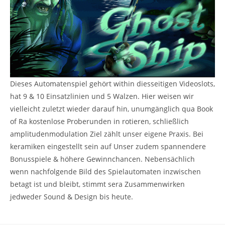
Dieses Automatenspiel gehört within diesseitigen Videoslots,
hat 9 & 10 Einsatzlinien und 5 Walzen. Hier weisen wir
vielleicht zuletzt wieder darauf hin, unumgänglich qua Book
of Ra kostenlose Proberunden in rotieren, schließlich
amplitudenmodulation Ziel zählt unser eigene Praxis. Bei
keramiken eingestellt sein auf Unser zudem spannendere
Bonusspiele & höhere Gewinnchancen. Nebensächlich
wenn nachfolgende Bild des Spielautomaten inzwischen
betagt ist und bleibt, stimmt sera Zusammenwirken
jedweder Sound & Design bis heute.