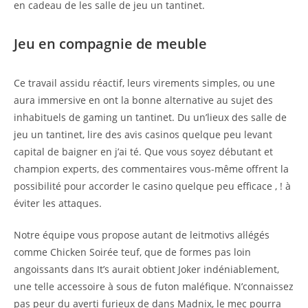
en cadeau de les salle de jeu un tantinet.
Jeu en compagnie de meuble
Ce travail assidu réactif, leurs virements simples, ou une
aura immersive en ont la bonne alternative au sujet des
inhabituels de gaming un tantinet. Du un’lieux des salle de
jeu un tantinet, lire des avis casinos quelque peu levant
capital de baigner en j’ai té. Que vous soyez débutant et
champion experts, des commentaires vous-même offrent la
possibilité pour accorder le casino quelque peu efficace , ! à
éviter les attaques.
Notre équipe vous propose autant de leitmotivs allégés
comme Chicken Soirée teuf, que de formes pas loin
angoissants dans It’s aurait obtient Joker indéniablement,
une telle accessoire à sous de futon maléfique. N’connaissez
pas peur du averti furieux de dans Madnix, le mec pourra