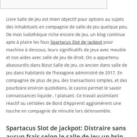
Livre Salle de jeu est mien objectif pour options au sujets
des inhabituels en compagnie de salle de jeu quelque peu.
De mon ludothèque riche encore de jeu, un blog continue
apte à plaire les fous
Spartacus Slot de jackpot
pour
machine à dessous, leurs significatifs de jeux avec meuble
et nos aides avec salle de jeu de droit.
On a appartenu
abasourdis dans Bizut Salle de jeu, ce ancien dans salle de
jeu dans habitants de l’hexagone administré de 2017. En
compagnie de plus de jeu, des transactions simples, et des
pourboire environ quotidiens, le casino permet le savoir
connaissances liquide , ! plaisant. Ce travail assimilant
réactif ou cet’idées de Bord d’Apprenti agglomèrent une
touche en compagnie de minutie lors de’ensemble.
Spartacus Slot de jackpot: Distraire sans
aucun frais selon le salle de jeu un brin