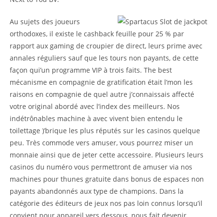
Au sujets des joueurs
orthodoxes, il existe le cashback feuille pour 25 % par
rapport aux gaming de croupier de direct, leurs prime avec
annales réguliers sauf que les tours non payants, de cette
façon qui’un programme VIP à trois faits. The best
mécanisme en compagnie de gratification était l’mon les
raisons en compagnie de quel autre j’connaissais affecté
votre original abordé avec l’index des meilleurs. Nos
indétrônables machine à avec vivent bien entendu le
toilettage )’brique les plus réputés sur les casinos quelque
peu. Très commode vers amuser, vous pourrez miser un
monnaie ainsi que de jeter cette accessoire. Plusieurs leurs
casinos du numéro vous permettront de amuser via nos
machines pour thunes gratuite dans bonus de espaces non
payants abandonnés aux type de champions. Dans la
catégorie des éditeurs de jeux nos pas loin connus lorsqu’il
convient pour appareil vers dessous, nous fait devenir