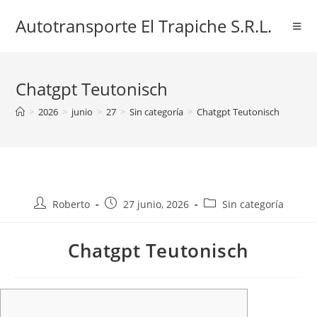
Ir
Autotransporte El Trapiche S.R.L.
al
contenido
Chatgpt Teutonisch
>
2026
>
junio
>
27
>
Sin categoría
>
Chatgpt Teutonisch
Autor
Entrada
Categoría
Roberto
27 junio, 2026
Sin categoría
de
publicada:
de
la
la
Chatgpt Teutonisch
entrada:
entrada: