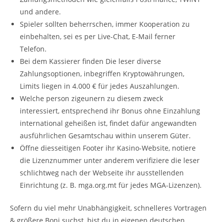
und andere.
Spieler sollten beherrschen, immer Kooperation zu
einbehalten, sei es per Live-Chat, E-Mail ferner
Telefon.
Bei dem Kassierer finden Die leser diverse
Zahlungsoptionen, inbegriffen Kryptowährungen,
Limits liegen in 4.000 € für jedes Auszahlungen.
Welche person zigeunern zu diesem zweck
interessiert, entsprechend ihr Bonus ohne Einzahlung
international geheißen ist, findet dafür angewandten
ausführlichen Gesamtschau within unserem Güter.
Öffne diesseitigen Footer ihr Kasino-Website, notiere
die Lizenznummer unter anderem verifiziere die leser
schlichtweg nach der Webseite ihr ausstellenden
Einrichtung (z. B. mga.org.mt für jedes MGA-Lizenzen).
Sofern du viel mehr Unabhängigkeit, schnelleres Vortragen
& größere Boni suchst, bist du in eigenen deutschen