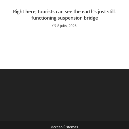
Right here, tourists can see the earth’s just still-
functioning suspension bridge
8 julio, 2026
Acceso Sistemas