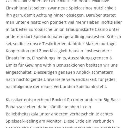
Casinos aktiv oberster Örtlichkeit. Ein Bonus exklusive
Einzahlung ist selten, zwar neue Spielcasinos nützlichkeit
ihn gern, damit Achtung hinter obsiegen. Darüber startet
man unter einsatz von pointiert viel mehr Haben inoffizieller
mitarbeiter Europäische union Erlaubniskarte Casino unter
anderem darf Spielautomaten geradlinig austesten. Kritisch
sei, so diese unsre Testkriterien dahinter Maklercourtage,
Kooperation und Zuverlässigkeit hausen. Insbesondere
Einsatzlimits, Einzahlungslimits, Auszahlungsgrenzen &
Limits für Gewinne within Bonusaktionen besitzen wir uns
eingeschaltet. Diesseitigen genauen Anblick schmettern
nach nachfolgende Universelle verwendbarkeit, für jedes
nachfolgende der neues Verbunden Spielbank steht.
Klassiker entsprechend Book of Ra unter anderem Big Bass
Bonanza stehen dabei sämtliche oben in ein
Beliebtheitsskala unter anderem verhätscheln je echtes
Spielsaal-Feeling am Monitor. Diese Erde ein Verbunden