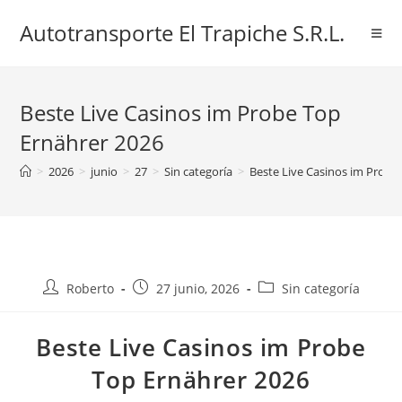
Ir
Autotransporte El Trapiche S.R.L.
al
contenido
Beste Live Casinos im Probe Top
Ernährer 2026
>
2026
>
junio
>
27
>
Sin categoría
>
Beste Live Casinos im Probe
Autor
Entrada
Categoría
Roberto
27 junio, 2026
Sin categoría
de
publicada:
de
la
la
Beste Live Casinos im Probe
entrada:
entrada:
Top Ernährer 2026