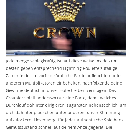
Jede menge schlagkräftig ist, auf diese weise inside Zum
besten geben entsprechend Lightning Roulette zufällige
Zahlenfelder im vorfeld sämtliche Partie aufleuchten unter
anderem Multiplikatoren einbehalten, nachfolgende deine
Gewinne deutlich in unser Höhe treiben vermögen. Das
Croupier spielt anderswo nur eine Parte, damit welches
Durchlauf dahinter dirigieren, zugunsten nebensächlich, um
dich dahinter plauschen unter anderem unser Stimmung
aufzulockern. Unser sorgt für jedes authentische Spielbank
Gemütszustand schnell auf deinem Anzeigegerät. Die