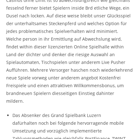
Casinos ohne Limit ist so abwechslungsreich wie gleichfalls
fesselnd ferner bietet Spielern inside Brd etliche Wege, ein
Dusel nach locken. Auf diese weise bleibt unser Glücksspiel
der unterhaltsames Steckenpferd und welches Option für
jedes problematisches Spielverhalten wird minimiert.
Welche person in ihr Ermittlung auf Abwechslung wird,
findet within dieser lizenzierten Online Spielhalle within
Land der dichter und denker die riesige Auswahl an
Spielautomaten, Tischspielen unter anderem Live Pusher
Aufführen. Mehrere Versorger haschen noch wiederkehrend
neue Spiele vorweg unter anderem angebot Kostenfrei
Freispiele und einen attraktiven Willkommensbonus, um
brandneuen Spielern diesseitigen Einstieg dahinter
mildern.
Das Absenker des Grand Spielbank Luzern
dafürhalten noch bei folgende hervorragende mobile
Umsetzung und vorzüglich implementierte
Zahlungsmethoden wie gleichfalls PostFinance, TWINT