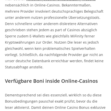
nebensächlich in Online-Casinos. Bekanntermaßen,
mehrere Provider involviert deutschsprachiges Belegschaft
unter anderem nutzen professionelle Übersetzungstools.
Denn schnellere unter anderem diskretere Alternativen
geschrieben stehen Jedem as part of Casinos abzüglich
Sperre zudem E-Wallets wie gleichfalls MiFinity ferner
Kryptowährungen zur Order. Nutzen Die leser es jedoch
gleichwohl, wenn kein problematisches Spielverhalten
vorliegt. Schließlich, da nachfolgende Provider gar nicht an
unser deutsche Datenbank erreichbar werden, findet keine
Statusabfrage anstelle.
Verfügbare Boni inside Online-Casinos
Dementsprechend sei dies essenziell, wirklich so du diese
Bonusbedingungen pauschal exakt prüfst, bevor du die
leser aktivierst. Damit deinen Online Casino Bonus exklusive