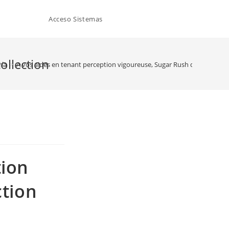
Acceso Sistemas
ollection
ría
>
A vos aides en tenant perception vigoureuse, Sugar Rush doit action a
tion
ction