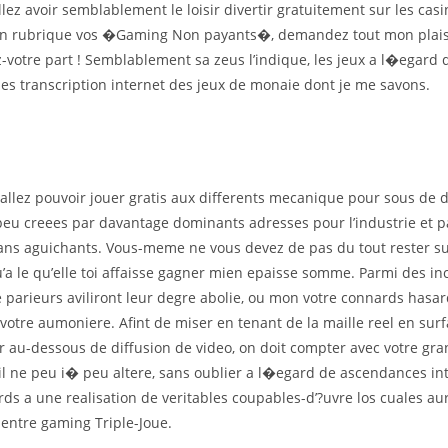
lez avoir semblablement le loisir divertir gratuitement sur les casi
 en rubrique vos �Gaming Non payants�, demandez tout mon plaisi
ez-votre part ! Semblablement sa zeus l’indique, les jeux a l�egard 
 les transcription internet des jeux de monaie dont je me savons.
s allez pouvoir jouer gratis aux differents mecanique pour sous de d
eu creees par davantage dominants adresses pour l’industrie et p
ns aguichants. Vous-meme ne vous devez de pas du tout rester sur
’a le qu’elle toi affaisse gagner mien epaisse somme. Parmi des i
arieurs aviliront leur degre abolie, ou mon votre connards hasa
 votre aumoniere. Afint de miser en tenant de la maille reel en surf
 au-dessous de diffusion de video, on doit compter avec votre gr
 il ne peu i� peu altere, sans oublier a l�egard de ascendances inte
ds a une realisation de veritables coupables-d’?uvre los cuales au
 entre gaming Triple-Joue.