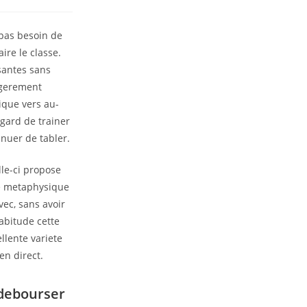
pas besoin de
ire le classe.
santes sans
egerement
ique vers au-
gard de trainer
nuer de tabler.
lle-ci propose
te metaphysique
ec, sans avoir
abitude cette
llente variete
en direct.
 debourser