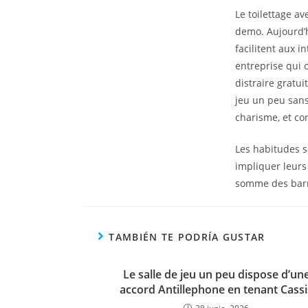
Le toilettage a
demo. Aujourd’h
facilitent aux 
entreprise qui 
distraire gratui
jeu un peu sans
charisme, et co
Les habitudes s
impliquer leurs
somme des barr
TAMBIÉN TE PODRÍA GUSTAR
Le salle de jeu un peu dispose d’un
accord Antillephone en tenant Cassi