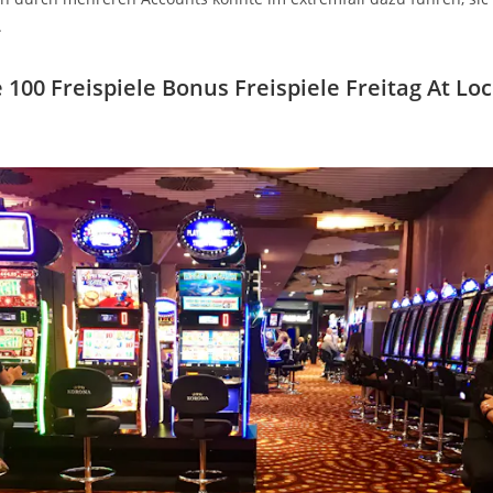
.
e 100 Freispiele Bonus Freispiele Freitag At Lo