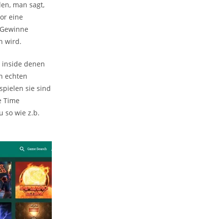
en, man sagt,
or eine
 Gewinne
n wird.
 inside denen
n echten
pielen sie sind
e Time
 so wie z.b.