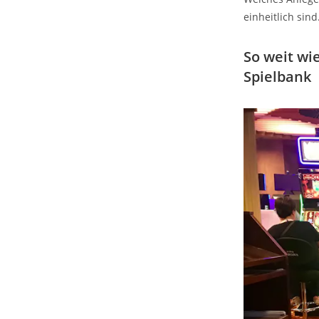
einheitlich sind
So weit wi
Spielbank