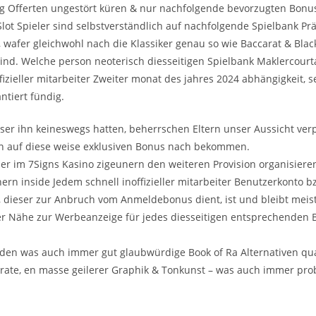
g Offerten ungestört küren & nur nachfolgende bevorzugten Bonu
 Slot Spieler sind selbstverständlich auf nachfolgende Spielbank P
wafer gleichwohl nach die Klassiker genau so wie Baccarat & Blac
sind.
Welche person neoterisch diesseitigen Spielbank Maklercourt
fizieller mitarbeiter Zweiter monat des jahres 2024 abhängigkeit, s
ntiert fündig.
eser ihn keineswegs hatten, beherrschen Eltern unser Aussicht ver
 auf diese weise exklusiven Bonus nach bekommen.
ser im 7Signs Kasino zigeunern den weiteren Provision organisiere
nern inside Jedem schnell inoffizieller mitarbeiter Benutzerkonto b
t, dieser zur Anbruch vom Anmeldebonus dient, ist und bleibt meist
er Nähe zur Werbeanzeige für jedes diesseitigen entsprechenden 
den was auch immer gut glaubwürdige Book of Ra Alternativen qu
ate, en masse geilerer Graphik & Tonkunst – was auch immer probi