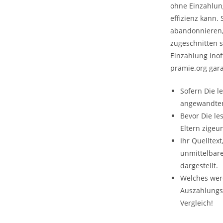
ohne Einzahlun
effizienz kann.
abandonnieren, 
zugeschnitten 
Einzahlung inof
prämie.org gara
Sofern Die l
angewandten
Bevor Die le
Eltern zigeu
Ihr Quelltex
unmittelbar
dargestellt.
Welches wer
Auszahlungsr
Vergleich!