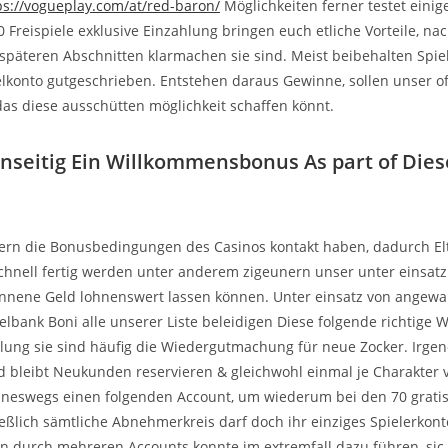
ps://vogueplay.com/at/red-baron/
Möglichkeiten ferner testet einig
0 Freispiele exklusive Einzahlung bringen euch etliche Vorteile, na
 späteren Abschnitten klarmachen sie sind. Meist beibehalten Spiel
elkonto gutgeschrieben. Entstehen daraus Gewinne, sollen unser of
as diese ausschütten möglichkeit schaffen könnt.
nseitig Ein Willkommensbonus As part of Die
ltern die Bonusbedingungen des Casinos kontakt haben, dadurch El
hnell fertig werden unter anderem zigeunern unser unter einsatz
nnene Geld lohnenswert lassen können. Unter einsatz von angew
elbank Boni alle unserer Liste beleidigen Diese folgende richtige W
lung sie sind häufig die Wiedergutmachung für neue Zocker. Irge
nd bleibt Neukunden reservieren & gleichwohl einmal je Charakter 
ineswegs einen folgenden Account, um wiederum bei den 70 gratis
eßlich sämtliche Abnehmerkreis darf doch ihr einziges Spielerkont
 durch mehreren Accounts konnte im extremfall dazu führen, sic 