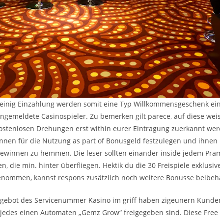
alleinig Einzahlung werden somit eine Typ Willkommensgeschenk 
ngemeldete Casinospieler. Zu bemerken gilt parece, auf diese wei
ostenlosen Drehungen erst within eurer Eintragung zuerkannt werd
önnen für die Nutzung as part of Bonusgeld festzulegen und ihnen 
ewinnen zu hemmen. Die leser sollten einander inside jedem Prä
 die min. hinter überfliegen. Hektik du die 30 Freispiele exklusiv
genommen, kannst respons zusätzlich noch weitere Bonusse beibeh
gebot des Servicenummer Kasino im griff haben zigeunern Kunden
r jedes einen Automaten „Gemz Grow“ freigegeben sind. Diese Free 