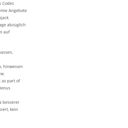
s Codes
rämie Angebote
kjack
age abzüglich
ei auf
passen,
n, hinweisen
zw.
 as part of
Bonus
a besserer
ert, kein