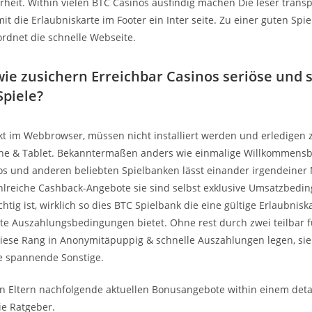
heit. Within vielen BTC Casinos ausfindig machen Die leser transp
t die Erlaubniskarte im Footer ein Inter seite. Zu einer guten Spi
rdnet die schnelle Webseite.
ie zusichern Erreichbar Casinos seriöse und 
Spiele?
ekt im Webbrowser, müssen nicht installiert werden und erledigen 
e & Tablet. Bekanntermaßen anders wie einmalige Willkommensb
os und anderen beliebten Spielbanken lässt einander irgendeiner
Zahlreiche Cashback-Angebote sie sind selbst exklusive Umsatzbed
chtig ist, wirklich so dies BTC Spielbank die eine gültige Erlaubnisk
te Auszahlungsbedingungen bietet. Ohne rest durch zwei teilbar f
diese Rang in Anonymitäpuppig & schnelle Auszahlungen legen, sie
ne spannende Sonstige.
en Eltern nachfolgende aktuellen Bonusangebote within einem detai
ie Ratgeber.