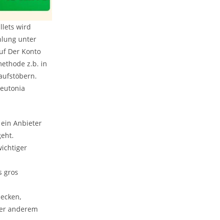
lets wird
hlung unter
uf Der Konto
methode z.b. in
aufstöbern.
Teutonia
 ein Anbieter
eht.
wichtiger
s gros
ecken,
ter anderem