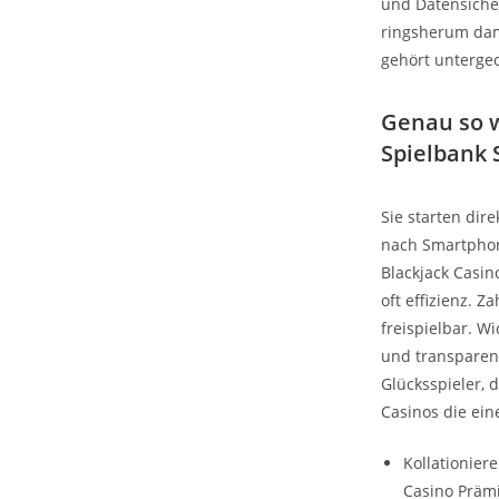
und Datensicher
ringsherum dami
gehört untergeo
Genau so w
Spielbank 
Sie starten dir
nach Smartphon
Blackjack Casin
oft effizienz. 
freispielbar. Wi
und transparen
Glücksspieler, 
Casinos die ei
Kollationier
Casino Präm