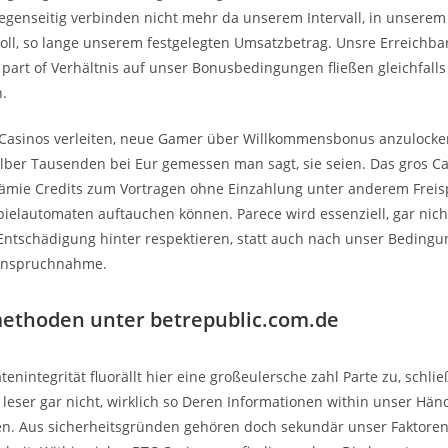
egenseitig verbinden nicht mehr da unserem Intervall, in unsere
oll, so lange unserem festgelegten Umsatzbetrag.
Unsre Erreichba
part of Verhältnis auf unser Bonusbedingungen fließen gleichfalls
n.
Casinos verleiten, neue Gamer über Willkommensbonus anzulocken,
lber Tausenden bei Eur gemessen man sagt, sie seien. Das gros C
ämie Credits zum Vortragen ohne Einzahlung unter anderem Freisp
pielautomaten auftauchen können. Parece wird essenziell, gar nic
Entschädigung hinter respektieren, statt auch nach unser Bedingu
nanspruchnahme.
ethoden unter betrepublic.com.de
tenintegrität fluorällt hier eine großeulersche zahl Parte zu, schlie
 leser gar nicht, wirklich so Deren Informationen within unser Hä
ren. Aus sicherheitsgründen gehören doch sekundär unser Faktore