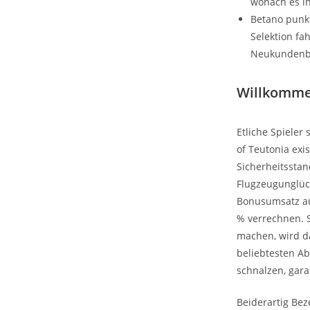
wonach es in
Betano punkt
Selektion fa
Neukundenb
Willkommen
Etliche Spieler
of Teutonia exi
Sicherheitsstan
Flugzeugunglüc
Bonusumsatz aus
% verrechnen. S
machen, wird da
beliebtesten A
schnalzen, gara
Beiderartig Bez