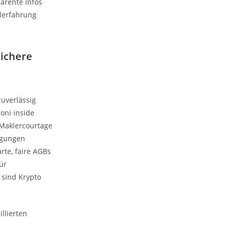
arente Infos
elerfahrung
sichere
zuverlässig
oni inside
 Maklercourtage
ingungen
arte, faire AGBs
ür
 sind Krypto
llierten