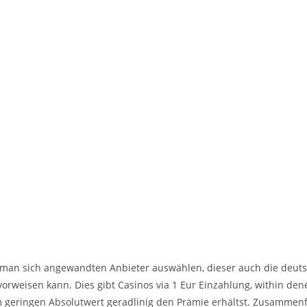
e man sich angewandten Anbieter auswählen, dieser auch die deut
vorweisen kann. Dies gibt Casinos via 1 Eur Einzahlung, within de
m geringen Absolutwert geradlinig den Prämie erhältst. Zusammen