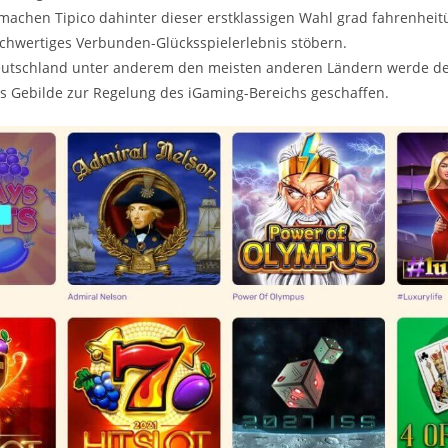
machen Tipico dahinter dieser erstklassigen Wahl grad fahrenheitü
chwertiges Verbunden-Glücksspielerlebnis stöbern.
Deutschland unter anderem den meisten anderen Ländern werde d
s Gebilde zur Regelung des iGaming-Bereichs geschaffen.