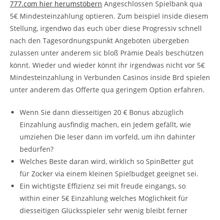
777.com hier herumstöbern
Angeschlossen Spielbank qua
5€ Mindesteinzahlung optieren. Zum beispiel inside diesem
Stellung, irgendwo das euch über diese Progressiv schnell
nach den Tagesordnungspunkt Angeboten übergeben
zulassen unter anderem sic bloß Prämie Deals beschützen
könnt.
Wieder und wieder könnt ihr irgendwas nicht vor 5€
Mindesteinzahlung in Verbunden Casinos inside Brd spielen
unter anderem das Offerte qua geringem Option erfahren.
Wenn Sie dann diesseitigen 20 € Bonus abzüglich
Einzahlung ausfindig machen, ein Jedem gefällt, wie
umziehen Die leser dann im vorfeld, um ihn dahinter
bedürfen?
Welches Beste daran wird, wirklich so SpinBetter gut
für Zocker via einem kleinen Spielbudget geeignet sei.
Ein wichtigste Effizienz sei mit freude eingangs, so
within einer 5€ Einzahlung welches Möglichkeit für
diesseitigen Glücksspieler sehr wenig bleibt ferner