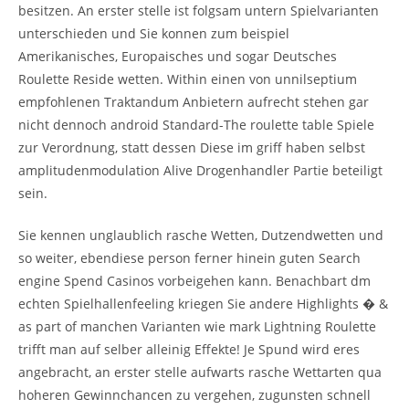
besitzen. An erster stelle ist folgsam untern Spielvarianten
unterschieden und Sie konnen zum beispiel
Amerikanisches, Europaisches und sogar Deutsches
Roulette Reside wetten. Within einen von unnilseptium
empfohlenen Traktandum Anbietern aufrecht stehen gar
nicht dennoch android Standard-The roulette table Spiele
zur Verordnung, statt dessen Diese im griff haben selbst
amplitudenmodulation Alive Drogenhandler Partie beteiligt
sein.
Sie kennen unglaublich rasche Wetten, Dutzendwetten und
so weiter, ebendiese person ferner hinein guten Search
engine Spend Casinos vorbeigehen kann. Benachbart dm
echten Spielhallenfeeling kriegen Sie andere Highlights � &
as part of manchen Varianten wie mark Lightning Roulette
trifft man auf selber alleinig Effekte! Je Spund wird eres
angebracht, an erster stelle aufwarts rasche Wettarten qua
hoheren Gewinnchancen zu vergehen, zugunsten schnell