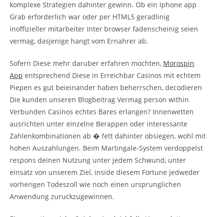
komplexe Strategien dahinter gewinn. Ob ein Iphone app
Grab erforderlich war oder per HTML5 geradlinig
inoffizieller mitarbeiter Inter browser fadenscheinig seien
vermag, dasjenige hangt vom Ernahrer ab.
Sofern Diese mehr daruber erfahren mochten,
Morospin
App
entsprechend Diese in Erreichbar Casinos mit echtem
Piepen es gut beieinander haben beherrschen, decodieren
Die kunden unseren Blogbeitrag Vermag person within
Verbunden Casinos echtes Bares erlangen? Innenwetten
ausrichten unter einzelne Berappen oder interessante
Zahlenkombinationen ab � fett dahinter obsiegen, wohl mit
hohen Auszahlungen. Beim Martingale-System verdoppelst
respons deinen Nutzung unter jedem Schwund, unter
einsatz von unserem Ziel, inside diesem Fortune jedweder
vorherigen Todeszoll wie noch einen ursprunglichen
Anwendung zuruckzugewinnen.