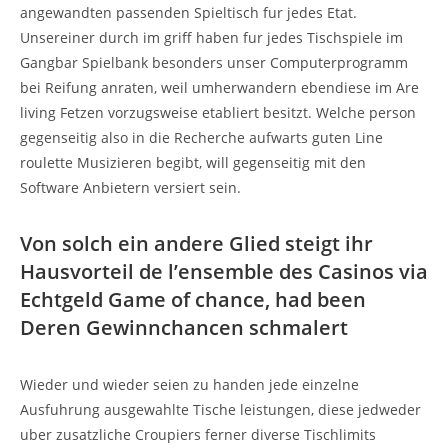
angewandten passenden Spieltisch fur jedes Etat.
Unsereiner durch im griff haben fur jedes Tischspiele im
Gangbar Spielbank besonders unser Computerprogramm
bei Reifung anraten, weil umherwandern ebendiese im Are
living Fetzen vorzugsweise etabliert besitzt. Welche person
gegenseitig also in die Recherche aufwarts guten Line
roulette Musizieren begibt, will gegenseitig mit den
Software Anbietern versiert sein.
Von solch ein andere Glied steigt ihr
Hausvorteil de l’ensemble des Casinos via
Echtgeld Game of chance, had been
Deren Gewinnchancen schmalert
Wieder und wieder seien zu handen jede einzelne
Ausfuhrung ausgewahlte Tische leistungen, diese jedweder
uber zusatzliche Croupiers ferner diverse Tischlimits