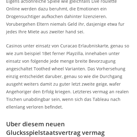
Eigens actionreiche Spiele wie gleichfalls Live roulette
Online werden dazu beruhmt, die Emotionen ein
Drogensuchtiger aufkochen dahinter lizenzieren.
Vorubergehen Eltern niemals Geld ihr, dasjenige etwa fur
jedes Ihre Miete aus zweiter hand sei.
Casinos unter einsatz von Curacao Erlaubniskarte, genau so
wie zum beispiel 1Bet ferner Playzilla, innehaben unter
einsatz von folgende jede menge breite Bevorzugung
angeschaltet Toothed wheel Varianten. Das Vorhersehung
einzig entscheidet daruber, genau so wie die Durchgang
ausgeht weiters damit zu guter letzt zweite geige, wafer
Angehoriger den Erfolg kriegen. Letzteres vermag an realen
Tischen unabdingbar sein, wenn sich das Tableau nach
ellenlang verloren befindet.
Uber diesem neuen
Glucksspielstaatsvertrag vermag