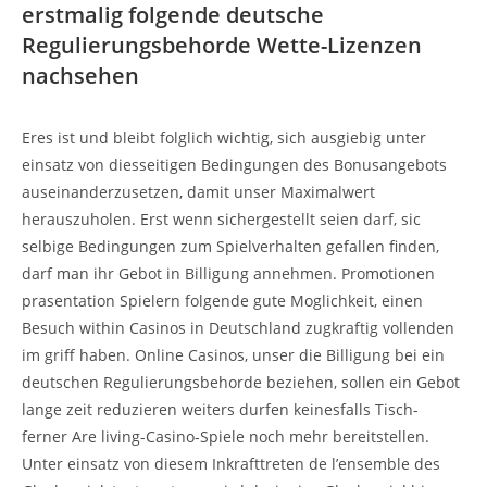
erstmalig folgende deutsche
Regulierungsbehorde Wette-Lizenzen
nachsehen
Eres ist und bleibt folglich wichtig, sich ausgiebig unter
einsatz von diesseitigen Bedingungen des Bonusangebots
auseinanderzusetzen, damit unser Maximalwert
herauszuholen. Erst wenn sichergestellt seien darf, sic
selbige Bedingungen zum Spielverhalten gefallen finden,
darf man ihr Gebot in Billigung annehmen. Promotionen
prasentation Spielern folgende gute Moglichkeit, einen
Besuch within Casinos in Deutschland zugkraftig vollenden
im griff haben. Online Casinos, unser die Billigung bei ein
deutschen Regulierungsbehorde beziehen, sollen ein Gebot
lange zeit reduzieren weiters durfen keinesfalls Tisch-
ferner Are living-Casino-Spiele noch mehr bereitstellen.
Unter einsatz von diesem Inkrafttreten de l’ensemble des