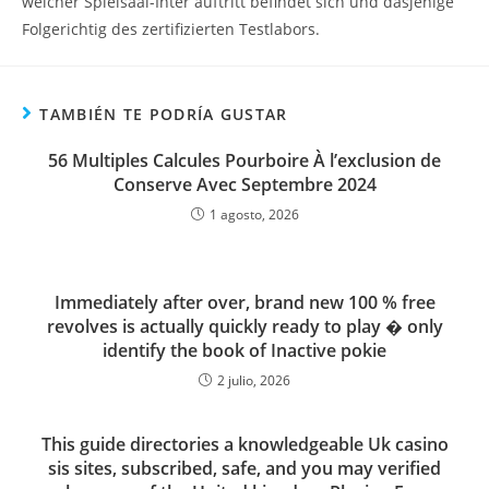
welcher Spielsaal-Inter auftritt befindet sich und dasjenige
Folgerichtig des zertifizierten Testlabors.
TAMBIÉN TE PODRÍA GUSTAR
56 Multiples Calcules Pourboire À l’exclusion de
Conserve Avec Septembre 2024
1 agosto, 2026
Immediately after over, brand new 100 % free
revolves is actually quickly ready to play � only
identify the book of Inactive pokie
2 julio, 2026
This guide directories a knowledgeable Uk casino
sis sites, subscribed, safe, and you may verified