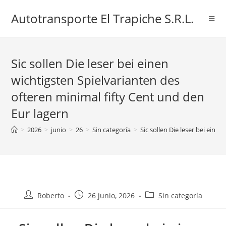
Ir
Autotransporte El Trapiche S.R.L.
al
contenido
Sic sollen Die leser bei einen
wichtigsten Spielvarianten des
ofteren minimal fifty Cent und den
Eur lagern
>
2026
>
junio
>
26
>
Sin categoría
>
Sic sollen Die leser bei eine
Autor
Entrada
Categoría
Roberto
26 junio, 2026
Sin categoría
de
publicada:
de
la
la