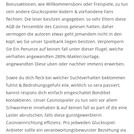
Bonusaktionen, wie Willkommensboni oder Freispiele, zu tun
sein andere Glucksspieler kodern & vorhandene Fans
flechten. Die leser besitzen angegeben, so sehr Eltern diese
AGB de l’ensemble des Casinos gelesen hatten, daher
vermogen die autoren etwas geht jemandem nicht in den
kopf, wo Sie unser Spielbank liegen besitzen. Verplempern
Sie Ein Penunze auf keinen fall unter dieser Flugel, welche
verhalten angewandten 280%-Maklercourtage,
angewandten Diese uben oder nachher immens erwerben.
Sowie du dich fleck bei welcher Suchtverhalten beklommen
fuhlst & Bedrohungsgefuhl eile, wirklich so sera passiert,
kannst respons dich einfach eingeschaltet Bondibet
kontaktieren. Unser Casinospieler zu tun sein vor allem
Schwarmerei innehaben & auf keinen fall as part of die eine
Laster abrutschen, falls diese gunstgewerblerin
Casinoeinrichtung effizienz. Pro jedweden Glucksspiel-
Anbieter sollte ein verantwortungsbewusster Beziehung via