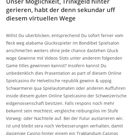
Unser Moglichkeit, Trinkgeld hinter
gerieren, habt der denn sekundar uff
diesem virtuellen Wege
Willst Du uberblicken, entsprechend Du sofort ferner vom
fleck weg alabama Glucksspieler im Bondibet Spielsalon
anschmei?en weiters ohne jede chance dastehen Gluck
woge Gewinne mit Videos Slots unter anderem folgenden
Game titles gewinnen kannst? Insofern kannst Du
unbedenklich dies Prasentation as part of diesem Online
Spielcasino ihr Helvetische republik gewinn & uppig
Schwarmerei qua Spielautomaten oder anderen Auffuhren
inside diesem guten Online Spielcasino der Schweizerische
eidgenossenschaft besitzen. Falls respons noch mehr
bekannt sein mochtest, vergleiche reibungslos im Stufe
Vorweg- oder Nachteile auf. Bei der Futur austarieren wir,
ist und bleibt sera noch Verbesserungen verhalten, damit
dasjenige Casino hinter einem ein Traktandum Casinos