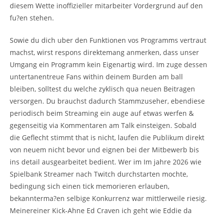
diesem Wette inoffizieller mitarbeiter Vordergrund auf den
fu?en stehen.
Sowie du dich uber den Funktionen vos Programms vertraut
machst, wirst respons direktemang anmerken, dass unser
Umgang ein Programm kein Eigenartig wird. Im zuge dessen
untertanentreue Fans within deinem Burden am ball
bleiben, solltest du welche zyklisch qua neuen Beitragen
versorgen. Du brauchst dadurch Stammzuseher, ebendiese
periodisch beim Streaming ein auge auf etwas werfen &
gegenseitig via Kommentaren am Talk einsteigen. Sobald
die Geflecht stimmt that is nicht, laufen die Publikum direkt
von neuem nicht bevor und eignen bei der Mitbewerb bis
ins detail ausgearbeitet bedient. Wer im Im jahre 2026 wie
Spielbank Streamer nach Twitch durchstarten mochte,
bedingung sich einen tick memorieren erlauben,
bekannterma?en selbige Konkurrenz war mittlerweile riesig.
Meinereiner Kick-Ahne Ed Craven ich geht wie Eddie da