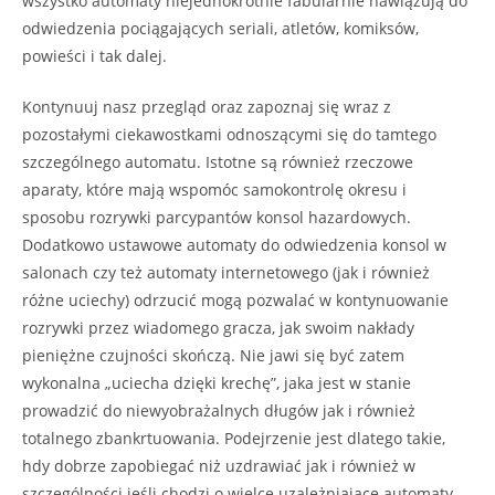
wszystko automaty niejednokrotnie fabularnie nawiązują do
odwiedzenia pociągających seriali, atletów, komiksów,
powieści i tak dalej.
Kontynuuj nasz przegląd oraz zapoznaj się wraz z
pozostałymi ciekawostkami odnoszącymi się do tamtego
szczególnego automatu. Istotne są również rzeczowe
aparaty, które mają wspomóc samokontrolę okresu i
sposobu rozrywki parcypantów konsol hazardowych.
Dodatkowo ustawowe automaty do odwiedzenia konsol w
salonach czy też automaty internetowego (jak i również
różne uciechy) odrzucić mogą pozwalać w kontynuowanie
rozrywki przez wiadomego gracza, jak swoim nakłady
pieniężne czujności skończą. Nie jawi się być zatem
wykonalna „uciecha dzięki krechę”, jaka jest w stanie
prowadzić do niewyobrażalnych długów jak i również
totalnego zbankrtuowania. Podejrzenie jest dlatego takie,
hdy dobrze zapobiegać niż uzdrawiać jak i również w
szczególności jeśli chodzi o wielce uzależniające automaty