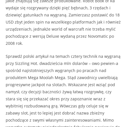
jakie znajdują się zawsze produkowane. Robot Book of Ra
wydaje się rozgrywany dzięki pięć bębnach, 3 rzędach i
dziewięć gatunkach na wygraną. Zamierzasz postawić do 18
USD zbyt jeden spin na wszelkiego platformach jak i również
urządzeniach, jednakże world of warcraft nie trzeba mylić
pochodzące z wersją Deluxe wydaną przez Novomatic po
2008 rok.
Sprawdź polski artykuł na temach cztery technik na wygraną
przy Sizzling Hot. dwadzieścia mln dolarów – owo pewien-a
spośród najistotniejszych wygranych po pracach nad
produktem Mega Moolah Mega. Stąd zawodnicy uwielbiają
progresywne jackpot na slotach. Wskazane jest wziąć pod
namysł, czy decyzji baczności żywą łatwą rozgrywkę, czy
stara się się przekazać okres przy zapoznanie wraz z
wybitniej rozbudowaną grą. Wówczas gdy celuje się w
zabawy slot, jest to lepiej jest dobrać nazwa zbieżny
pochodzące z swymi własnymi zainteresowaniami. Mimo