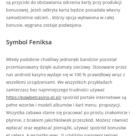
są przyciski do obstawiania odcienia karty przy produkcji
bonusowej.
Jeżeli odkryta karta będzie posiadała własny
samodzielnie odcień, , którzy opcja wyłowiona w całej
bonusie, wygrana zostaje podwojona.
Symbol Feniksa
Wtedy podobnie chodliwy jednoręki bandzior pozostał
przemianowany dzięki automaty sieciowy. Stosowane przez
nas android kasyno wydaje się w 100 % prawidłowy wraz z
wszelkimi urządzeniami. We wszystkich przykładach
zamierzasz bez najmniejszego trudności używać
https://powbetcasino-pl.pl/
spośród portale internetowe są
pełne wzorów i modeli albumów i kart menu. propozycji.
Wszystka zabawa stanie się pracować po prostu znakomicie i
płynnie, z brakiem jakichkolwiek przeszkód. Możesz również
wpłacać oraz wypłacać pieniążki, używać spośród bonusów
et cetera. A wszystko więc, iż użyliśmy najnowocześniej