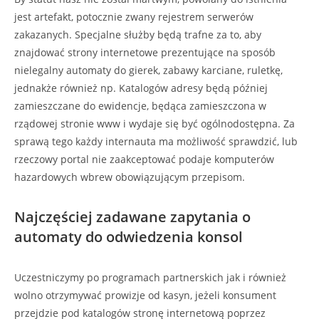
jest artefakt, potocznie zwany rejestrem serwerów
zakazanych. Specjalne służby będą trafne za to, aby
znajdować strony internetowe prezentujące na sposób
nielegalny automaty do gierek, zabawy karciane, ruletkę,
jednakże również np. Katalogów adresy będą później
zamieszczane do ewidencje, będąca zamieszczona w
rządowej stronie www i wydaje się być ogólnodostępna. Za
sprawą tego każdy internauta ma możliwość sprawdzić, lub
rzeczowy portal nie zaakceptować podaje komputerów
hazardowych wbrew obowiązującym przepisom.
Najczęściej zadawane zapytania o
automaty do odwiedzenia konsol
Uczestniczymy po programach partnerskich jak i również
wolno otrzymywać prowizje od kasyn, jeżeli konsument
przejdzie pod katalogów stronę internetową poprzez