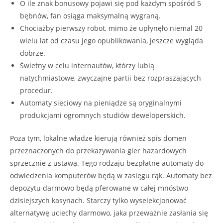
O ile znak bonusowy pojawi się pod każdym spośród 5
bębnów, fan osiąga maksymalną wygraną.
Chociażby pierwszy robot, mimo że upłynęło niemal 20
wielu lat od czasu jego opublikowania, jeszcze wygląda
dobrze.
Świetny w celu internautów, którzy lubią
natychmiastowe, zwyczajne partii bez rozpraszających
procedur.
Automaty sieciowy na pieniądze są oryginalnymi
produkcjami ogromnych studiów deweloperskich.
Poza tym, lokalne władze kierują również spis domen
przeznaczonych do przekazywania gier hazardowych
sprzecznie z ustawą. Tego rodzaju bezpłatne automaty do
odwiedzenia komputerów będą w zasięgu rąk. Automaty bez
depozytu darmowo będą pferowane w całej mnóstwo
dzisiejszych kasynach. Starczy tylko wyselekcjonować
alternatywę uciechy darmowo, jaka przeważnie zasłania się