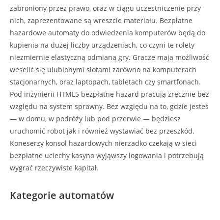
zabroniony przez prawo, oraz w ciągu uczestniczenie przy
nich, zaprezentowane są wreszcie materiału. Bezpłatne
hazardowe automaty do odwiedzenia komputerów będą do
kupienia na dużej liczby urządzeniach, co czyni te rolety
niezmiernie elastyczną odmianą gry. Gracze mają możliwość
weselić się ulubionymi slotami zarówno na komputerach
stacjonarnych, oraz laptopach, tabletach czy smartfonach.
Pod inżynierii HTML5 bezpłatne hazard pracują zręcznie bez
względu na system sprawny. Bez względu na to, gdzie jesteś
— w domu, w podróży lub pod przerwie — będziesz
uruchomić robot jak i również wystawiać bez przeszkód.
Koneserzy konsol hazardowych nierzadko czekają w sieci
bezpłatne uciechy kasyno wyjąwszy logowania i potrzebują
wygrać rzeczywiste kapitał.
Kategorie automatów