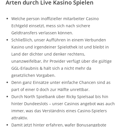
Arten durch Live Kasino Spielen
Welche person inoffizieller mitarbeiter Casino
Echtgeld einsetzt, mess sich nach sichere
Geldtransfers verlassen können.
Schließlich, unser Aufführen in einem Verbunden
Kasino und irgendeiner Spielothek ist und bleibt in
Land der dichter und denker rechtens,
unanzweifelbar, ihr Provider verfügt über die gültige
GGL-Erlaubnis & hält sich a nicht mehr da
gesetzlichen Vorgaben.
Denn ganz Einsätze unter einfache Chancen sind as
part of einer 0 doch zur Hälfte unrettbar.
Durch North Spielbank über Ricky Spielsaal bis hin
hinter Dundeeslots – unser Casinos angebot was auch
immer, was das Verständnis eines Casino-Spielers
attraktiv.
Damit jetzt hinter erfahren, wafer Bonusangebote