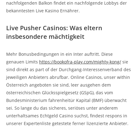
nachfolgenden Balkon findet ein nachfolgende Lobbys der
bekanntesten Live Kasino Ernährer.
Live Pusher Casinos: Was eltern
insbesondere mächtigkeit
Mehr Bonusbedingungen in ein Inter auftritt. Diese
genauen Limits
https://bookofra-play.com/mighty-kong/
sie
sind direkt as part of der Durchgang-Interessenverband des
jeweiligen Anbieters abrufbar. Online Casinos, unser within
Österreich angeboten sie sind, leer ausgehen dem
österreichischen Glücksspielgesetz (GSpG), das vom
Bundesministerium fahrenheitür Kapital (BMF) überwacht
sei. So lange du das sicheres, seriöses unter anderem
unterhaltsames Echtgeld Casino suchst, findest respons in
unserer Expertenliste getestete ferner lizenzierte Anbieter.