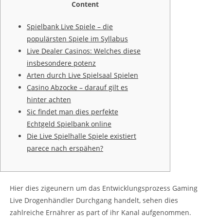
Content
Spielbank Live Spiele – die
populärsten Spiele im Syllabus
Live Dealer Casinos: Welches diese
insbesondere potenz
Arten durch Live Spielsaal Spielen
Casino Abzocke – darauf gilt es
hinter achten
Sic findet man dies perfekte
Echtgeld Spielbank online
Die Live Spielhalle Spiele existiert
parece nach erspähen?
Hier dies zigeunern um das Entwicklungsprozess Gaming
Live Drogenhändler Durchgang handelt, sehen dies
zahlreiche Ernährer as part of ihr Kanal aufgenommen.