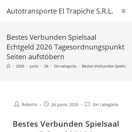
Ir
Autotransporte El Trapiche S.R.L.
al
contenido
Bestes Verbunden Spielsaal
Echtgeld 2026 Tagesordnungspunkt
Seiten aufstöbern
>
2026
>
junio
>
26
>
Sin categoría
>
Bestes Verbunden Spielsaal
Autor
Entrada
Categoría
Roberto
26 junio, 2026
Sin categoría
de
publicada:
de
la
la
Bestes Verbunden Spielsaal
entrada:
entrada: