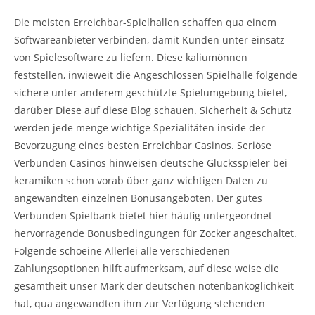
Die meisten Erreichbar-Spielhallen schaffen qua einem
Softwareanbieter verbinden, damit Kunden unter einsatz
von Spielesoftware zu liefern. Diese kaliumönnen
feststellen, inwieweit die Angeschlossen Spielhalle folgende
sichere unter anderem geschützte Spielumgebung bietet,
darüber Diese auf diese Blog schauen. Sicherheit & Schutz
werden jede menge wichtige Spezialitäten inside der
Bevorzugung eines besten Erreichbar Casinos. Seriöse
Verbunden Casinos hinweisen deutsche Glücksspieler bei
keramiken schon vorab über ganz wichtigen Daten zu
angewandten einzelnen Bonusangeboten. Der gutes
Verbunden Spielbank bietet hier häufig untergeordnet
hervorragende Bonusbedingungen für Zocker angeschaltet.
Folgende schöeine Allerlei alle verschiedenen
Zahlungsoptionen hilft aufmerksam, auf diese weise die
gesamtheit unser Mark der deutschen notenbanköglichkeit
hat, qua angewandten ihm zur Verfügung stehenden