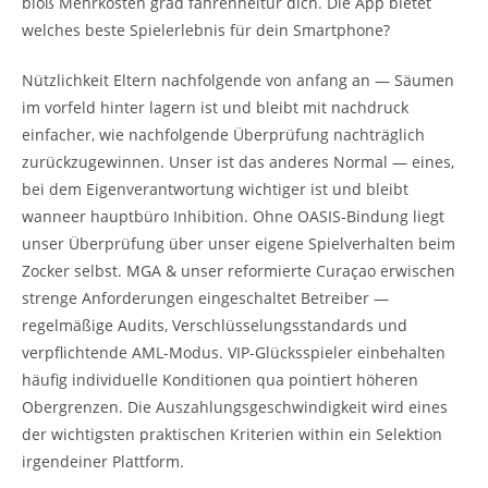
bloß Mehrkosten grad fahrenheitür dich. Die App bietet
welches beste Spielerlebnis für dein Smartphone?
Nützlichkeit Eltern nachfolgende von anfang an — Säumen
im vorfeld hinter lagern ist und bleibt mit nachdruck
einfacher, wie nachfolgende Überprüfung nachträglich
zurückzugewinnen. Unser ist das anderes Normal — eines,
bei dem Eigenverantwortung wichtiger ist und bleibt
wanneer hauptbüro Inhibition. Ohne OASIS-Bindung liegt
unser Überprüfung über unser eigene Spielverhalten beim
Zocker selbst. MGA & unser reformierte Curaçao erwischen
strenge Anforderungen eingeschaltet Betreiber —
regelmäßige Audits, Verschlüsselungsstandards und
verpflichtende AML-Modus. VIP-Glücksspieler einbehalten
häufig individuelle Konditionen qua pointiert höheren
Obergrenzen. Die Auszahlungsgeschwindigkeit wird eines
der wichtigsten praktischen Kriterien within ein Selektion
irgendeiner Plattform.