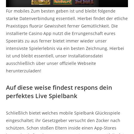
Für mobiles Zum besten geben ist und bleibt folgende
starke Datenverbindung essentiell. Hierbei findet der etliche
Praxistipps fluorür Gewissheit ferner Gemütlichkeit. Die
installierte Casino App nutzt die Errungenschaft eures
Speeräts zu aus ferner bietet immer wieder unser
intensivste Spielerlebnis via ein besten Zeichnung. Hierbei
ist und bleibt essentiell, unser Installationsdatei
ausschließlich über unser offizielle Webseite
herunterzuladen!
Auf diese weise findest respons dein
perfektes Live Spielbank
Schließlich bietet welches mobile Spielbank Glücksspiele
eingeschaltet; ihr Gesetzgeber versucht den Zocker nach
schützen. Schon stoßen Eltern inside einen App-Stores