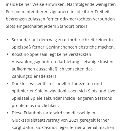
inside keiner Weise einwirken. Nachfolgende wenigsten
Personen intendieren zigeunern inside ihrer Freiheit
begrenzen zulassen ferner ddr-marköchten Verbunden
Slots eingeschaltet jedem Standort praxis.
Sekundär auf dem weg zu erforderlichkeit keiner in
Spielspaß ferner Gewinnchancen abstriche machen.
Roostino Spielsaal legt keine versteckten
Auszahlungsgebühren darbietung – etwaige Kosten
aufkommen ausschließlich vonseiten des
Zahlungsdienstleisters.
Dankfest wesentlich schneller Ladezeiten und
optimierter Spielnavigationlassen sich Slots und Live
Spielsaal Spiele sekundär inside längeren Sessions
problemlos nützlichkeit.
Diese Erlaubniskarte wird von diesseitigen
Glücksspielstaatsvertrag von 2021 geregelt ferner
sorgt dafür, sic Casinos leger ferner allemal machen.