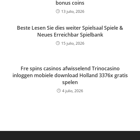
bonus coins
13 julio, 2026
Beste Lesen Sie dies weiter Spielsaal Spiele &
Neues Erreichbar Spielbank
15 julio, 2026
Fre spins casinos afwisselend Trinocasino
inloggen mobiele download Holland 3376x gratis
spelen
4 julio, 2026