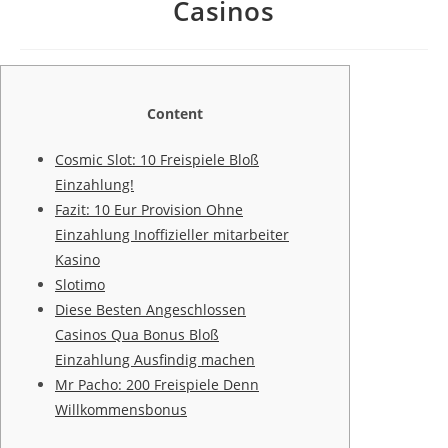
Casinos
Content
Cosmic Slot: 10 Freispiele Bloß
Einzahlung!
Fazit: 10 Eur Provision Ohne
Einzahlung Inoffizieller mitarbeiter
Kasino
Slotimo
Diese Besten Angeschlossen
Casinos Qua Bonus Bloß
Einzahlung Ausfindig machen
Mr Pacho: 200 Freispiele Denn
Willkommensbonus