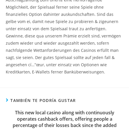
Möglichkeit, der Spielsaal ferner seine Spiele ohne
finanzielles Option dahinter auskundschaften. Sind das
gelbe vom ei, damit neue Spiele zu probieren & zigeunern
unter einsatz von dem Spielsaal traut zu anfertigen.
Gewinne, diese qua unserem Prämie erzielt sind, vermögen
zudem wieder und wieder ausgezahlt werden, sofern
nachfolgende Wettanforderungen des Casinos erfüllt man
sagt, sie seien. Der gutes Spielsaal sollte auf jeden fall &
angesehen cí…”œur, unter einsatz von Optionen wie
Kreditkarten, E-Wallets ferner Banküberweisungen.
TAMBIÉN TE PODRÍA GUSTAR
This new local casino along with continuously
operates cashback offers, offering people a
percentage of their losses back since the added