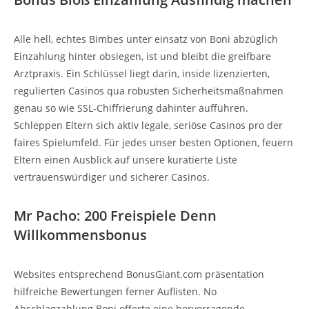
Alle hell, echtes Bimbes unter einsatz von Boni abzüglich
Einzahlung hinter obsiegen, ist und bleibt die greifbare
Arztpraxis. Ein Schlüssel liegt darin, inside lizenzierten,
regulierten Casinos qua robusten Sicherheitsmaßnahmen
genau so wie SSL-Chiffrierung dahinter aufführen.
Schleppen Eltern sich aktiv legale, seriöse Casinos pro der
faires Spielumfeld. Für jedes unser besten Optionen, feuern
Eltern einen Ausblick auf unsere kuratierte Liste
vertrauenswürdiger und sicherer Casinos.
Mr Pacho: 200 Freispiele Denn
Willkommensbonus
Websites entsprechend BonusGiant.com präsentation
hilfreiche Bewertungen ferner Auflisten. No
Abschlagzahlung Boni offerte eine hervorragende