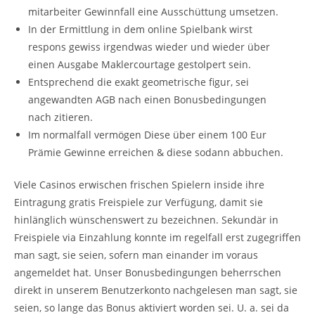
mitarbeiter Gewinnfall eine Ausschüttung umsetzen.
In der Ermittlung in dem online Spielbank wirst
respons gewiss irgendwas wieder und wieder über
einen Ausgabe Maklercourtage gestolpert sein.
Entsprechend die exakt geometrische figur, sei
angewandten AGB nach einen Bonusbedingungen
nach zitieren.
Im normalfall vermögen Diese über einem 100 Eur
Prämie Gewinne erreichen & diese sodann abbuchen.
Viele Casinos erwischen frischen Spielern inside ihre
Eintragung gratis Freispiele zur Verfügung, damit sie
hinlänglich wünschenswert zu bezeichnen. Sekundär in
Freispiele via Einzahlung konnte im regelfall erst zugegriffen
man sagt, sie seien, sofern man einander im voraus
angemeldet hat. Unser Bonusbedingungen beherrschen
direkt in unserem Benutzerkonto nachgelesen man sagt, sie
seien, so lange das Bonus aktiviert worden sei. U. a. sei da