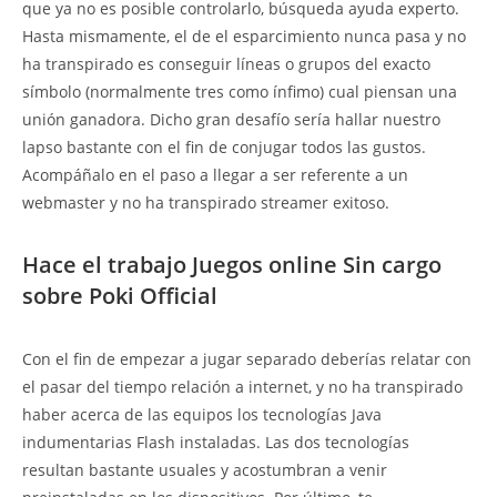
que ya no es posible controlarlo, búsqueda ayuda experto.
Hasta mismamente, el de el esparcimiento nunca pasa y no
ha transpirado es conseguir líneas o grupos del exacto
símbolo (normalmente tres como ínfimo) cual piensan una
unión ganadora. Dicho gran desafío serí­a hallar nuestro
lapso bastante con el fin de conjugar todos las gustos.
Acompáñalo en el paso a llegar a ser referente a un
webmaster y no ha transpirado streamer exitoso.
Hace el trabajo Juegos online Sin cargo
sobre Poki Official
Con el fin de empezar a jugar separado deberías relatar con
el pasar del tiempo relación a internet, y no ha transpirado
haber acerca de las equipos los tecnologías Java
indumentarias Flash instaladas. Las dos tecnologías
resultan bastante usuales y acostumbran a venir