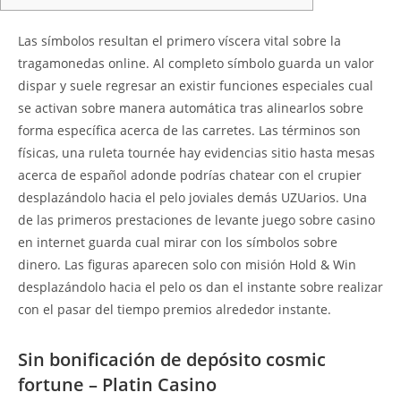
Las símbolos resultan el primero víscera vital sobre la
tragamonedas online. Al completo símbolo guarda un valor
dispar y suele regresar an existir funciones especiales cual
se activan sobre manera automática tras alinearlos sobre
forma específica acerca de las carretes. Las términos son
físicas, una ruleta tournée hay evidencias sitio hasta mesas
acerca de español adonde podrías chatear con el crupier
desplazándolo hacia el pelo joviales demás UZUarios.
Una
de las primeros prestaciones de levante juego sobre casino
en internet guarda cual mirar con los símbolos sobre
dinero. Las figuras aparecen solo con misión Hold & Win
desplazándolo hacia el pelo os dan el instante sobre realizar
con el pasar del tiempo premios alrededor instante.
Sin bonificación de depósito cosmic
fortune – Platin Casino