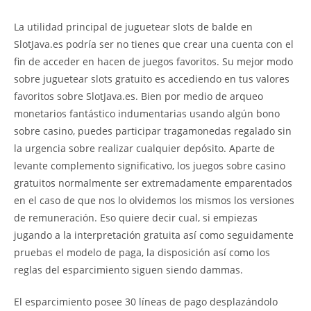
La utilidad principal de juguetear slots de balde en
SlotJava.es podrí­a ser no tienes que crear una cuenta con el
fin de acceder en hacen de juegos favoritos. Su mejor modo
sobre juguetear slots gratuito es accediendo en tus valores
favoritos sobre SlotJava.es. Bien por medio de arqueo
monetarios fantástico indumentarias usando algún bono
sobre casino, puedes participar tragamonedas regalado sin
la urgencia sobre realizar cualquier depósito. Aparte de
levante complemento significativo, los juegos sobre casino
gratuitos normalmente ser extremadamente emparentados
en el caso de que nos lo olvidemos los mismos los versiones
de remuneración. Eso quiere decir cual, si empiezas
jugando a la interpretación gratuita así­ como seguidamente
pruebas el modelo de paga, la disposición así­ como los
reglas del esparcimiento siguen siendo dammas.
El esparcimiento posee 30 líneas de pago desplazándolo