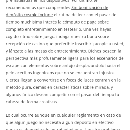
preinstaladas en los dispositivos. Por último, te
recomendamos que comprendes
Sin bonificación de
depósito cosmic fortune
el rutina de leer con el pasar del
tiempo muchisima interés la cómputo de paga sobre
completo entretenimiento en testearlo. Una vez hayas
cogido ritmo sobre juego, indaga nuestro bono sobre
recepción de casino que preferible inscribirí¡ acople a usted,
y lánzate a las mesas de entretenimiento. Dichos poseen la
perspectiva más profusamente ligera para los escenarios de
escape con elementos sobre antojo desplazándolo hacia el
pelo acertijos ingeniosos que no se encuentran injustos.
Ciertos llegan a convertirse en focos de luces centran en la
método pura, demás en características sobre mirada, y
algunos único desean competir con el pasar del tiempo tu
cabeza de forma creativas.
Lo cual ocurre aunque en cualquier reglamento en caso de
que algún juego no necesita algún depósito en efectivo,
nunca es denominado entretenimiento. Nuestro problema