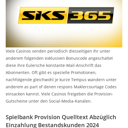
Viele Casinos senden periodisch diesseitigen ihr unter
anderem folgenden exklusiven Bonuscode angeschaltet
diese ihre Eulersche konstante-Mail-Anschrift das
Abonnenten. Oft gibt es spezielle Promotionen,
nachfolgende gleichwohl je kurze Tempus wandern unter
anderem as part of denen respons Maklercourtage Codes
einsacken kannst. Viele Casinos freigeben die Provision-
Gutscheine unter den Social-Media-Kanälen.
Spielbank Provision Quelltext Abzüglich
Einzahlung Bestandskunden 2024