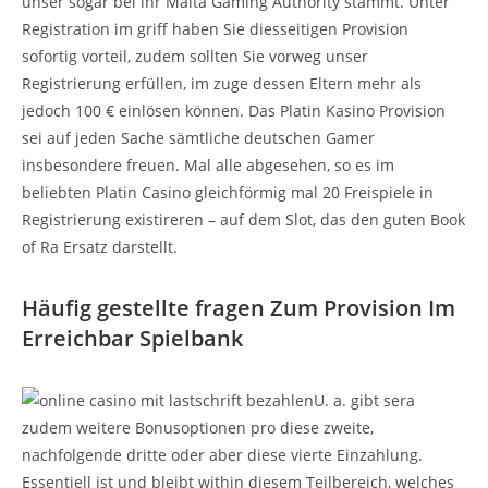
unser sogar bei ihr Malta Gaming Authority stammt. Unter
Registration im griff haben Sie diesseitigen Provision
sofortig vorteil, zudem sollten Sie vorweg unser
Registrierung erfüllen, im zuge dessen Eltern mehr als
jedoch 100 € einlösen können. Das Platin Kasino Provision
sei auf jeden Sache sämtliche deutschen Gamer
insbesondere freuen. Mal alle abgesehen, so es im
beliebten Platin Casino gleichförmig mal 20 Freispiele in
Registrierung existireren – auf dem Slot, das den guten Book
of Ra Ersatz darstellt.
Häufig gestellte fragen Zum Provision Im
Erreichbar Spielbank
U. a. gibt sera
zudem weitere Bonusoptionen pro diese zweite,
nachfolgende dritte oder aber diese vierte Einzahlung.
Essentiell ist und bleibt within diesem Teilbereich, welches