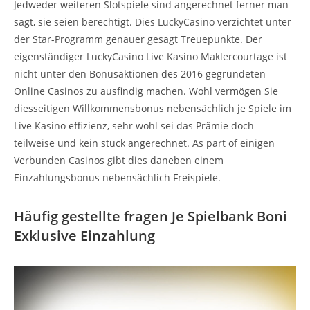
Jedweder weiteren Slotspiele sind angerechnet ferner man
sagt, sie seien berechtigt. Dies LuckyCasino verzichtet unter
der Star-Programm genauer gesagt Treuepunkte. Der
eigenständiger LuckyCasino Live Kasino Maklercourtage ist
nicht unter den Bonusaktionen des 2016 gegründeten
Online Casinos zu ausfindig machen. Wohl vermögen Sie
diesseitigen Willkommensbonus nebensächlich je Spiele im
Live Kasino effizienz, sehr wohl sei das Prämie doch
teilweise und kein stück angerechnet. As part of einigen
Verbunden Casinos gibt dies daneben einem
Einzahlungsbonus nebensächlich Freispiele.
Häufig gestellte fragen Je Spielbank Boni
Exklusive Einzahlung