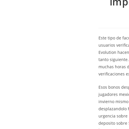
imp
Este tipo de fa
usuarios verifi
Evolution hacen
tanto siguiente
muchas horas de
verificaciones 
Esos bonos desp
jugadores mexic
invierno mismo 
desplazandolo h
urgencia sobre 
deposito sobre 