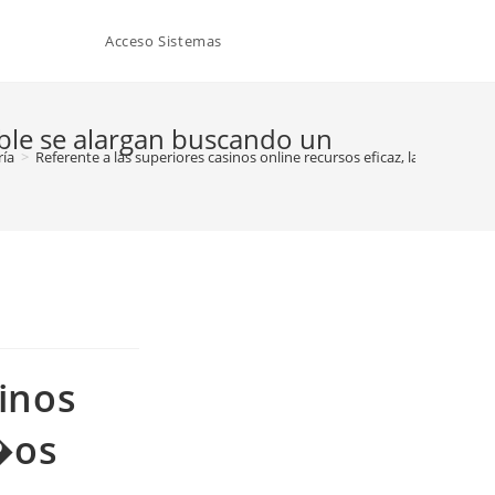
Acceso Sistemas
sible se alargan buscando un
ría
>
Referente a las superiores casinos online recursos eficaz, las ai�os i
sinos
i�os