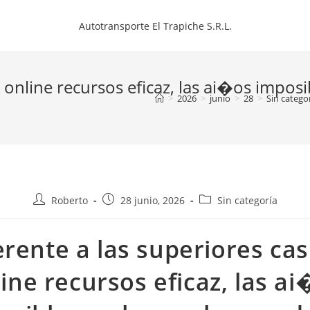
Autotransporte El Trapiche S.R.L.
s online recursos eficaz, las ai�os impo
>
2026
>
junio
>
28
>
Sin catego
Autor
Entrada
Categoría
Roberto
28 junio, 2026
Sin categoría
de
publicada:
de
la
la
rente a las superiores ca
entrada:
entrada:
ine recursos eficaz, las a