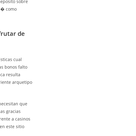
deposito sobre
si� como
frutar de
sticas cual
as bonos falto
ca resulta
riente arquetipo
necesitan que
as gracias
rente a casinos
n este sitio