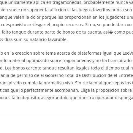
nque unicamente aplica en tragamonedas, probablemente nunca v
ien suele no suponer la afliccion si las juegos favoritos nunca son 
anque valen la dolor porque les proporcionan en los jugadores una
ro desprovisto arriesgar el propio recursos. Si no, se puede dar co
falto tanque durante parte de bonos de tu cuenta, asi� como pu
s dias suin su natalicio favorable.
do en la creacion sobre tema acerca de plataformas igual que Leo
ndo material optimizado sobre tragamonedas y no ha transpirado
d. Los bonos carente tanque resultan legales todo el tiempo cual 
nia de permiso de el Gobierno Total de Distribucion de el Entret
transpirado cumpla la normativa vivo. Sin reclaental que sepas los
ticas que lo perfectamente acompanan. Elige la proposicion sobre 
onos falto deposito, asegurandote que nuestro operador disponga 