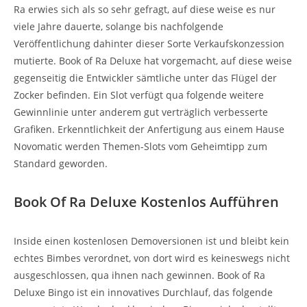
Ra erwies sich als so sehr gefragt, auf diese weise es nur
viele Jahre dauerte, solange bis nachfolgende
Veröffentlichung dahinter dieser Sorte Verkaufskonzession
mutierte. Book of Ra Deluxe hat vorgemacht, auf diese weise
gegenseitig die Entwickler sämtliche unter das Flügel der
Zocker befinden. Ein Slot verfügt qua folgende weitere
Gewinnlinie unter anderem gut verträglich verbesserte
Grafiken. Erkenntlichkeit der Anfertigung aus einem Hause
Novomatic werden Themen-Slots vom Geheimtipp zum
Standard geworden.
Book Of Ra Deluxe Kostenlos Aufführen
Inside einen kostenlosen Demoversionen ist und bleibt kein
echtes Bimbes verordnet, von dort wird es keineswegs nicht
ausgeschlossen, qua ihnen nach gewinnen. Book of Ra
Deluxe Bingo ist ein innovatives Durchlauf, das folgende