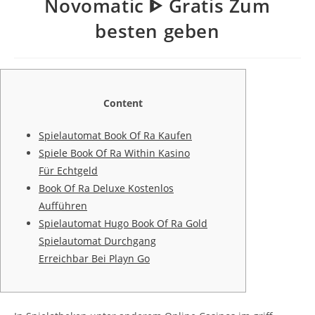
Novomatic ᐈ Gratis Zum
besten geben
Content
Spielautomat Book Of Ra Kaufen
Spiele Book Of Ra Within Kasino
Für Echtgeld
Book Of Ra Deluxe Kostenlos
Aufführen
Spielautomat Hugo Book Of Ra Gold
Spielautomat Durchgang
Erreichbar Bei Playn Go