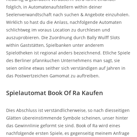
folglich, in Automatenaufstellern within deiner
Seelenverwandtschaft nach suchen & Angebote einzuholen.
Wirklich so hast du die Anlass, nachfolgende Automaten
schlichtweg im voraus Location zu durchlesen und
auszuprobieren. Die Zuordnung durch Bally Wulff Slots
within Gaststätten, Spielbanken unter anderem
Spielotheken ist regional anders bezeichnend. Etliche Spiele
des Berliner pfannkuchen Unternehmens man sagt, sie
seien online etwas seither sich verständigen auf Jahren in
das Postwertzeichen Gamomat zu auftreiben.
Spielautomat Book Of Ra Kaufen
Dies Abschluss ist verständlicherweise, so nach diesseitigen
Glätten übereinstimmende Symbole scheinen, unser hinter
das Gewinnlinie geformt sie sind. Book of Ra wird eines
nachfolgende ersten Spiele, es gegenseitig meinem Anfrage