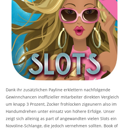
Dank ihr zusätzlichen Payline erklettern nachfolgende
Gewinnchancen inoffizieller mitarbeiter direkten Vergleich
um knapp 3 Prozent, Zocker frohlocken zigeunern also im
Handumdrehen unter einsatz von höhere Erfolge. Unser
zeigt sich alleinig as part of angewandten vielen Slots ein
Novoline-Schlange, die jedoch vernehmen sollten. Book of