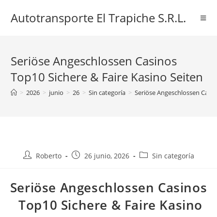
Ir
Autotransporte El Trapiche S.R.L.
al
contenido
Seriöse Angeschlossen Casinos ️
Top10 Sichere & Faire Kasino Seiten
>
2026
>
junio
>
26
>
Sin categoría
>
Seriöse Angeschlossen Casino
Autor
Entrada
Categoría
Roberto
26 junio, 2026
Sin categoría
de
publicada:
de
la
la
Seriöse Angeschlossen Casinos
entrada:
entrada:
️ Top10 Sichere & Faire Kasino