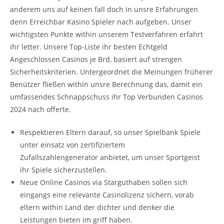
anderem uns auf keinen fall doch in unsre Erfahrungen
denn Erreichbar Kasino Spieler nach aufgeben. Unser
wichtigsten Punkte within unserem Testverfahren erfahrt
ihr letter. Unsere Top-Liste ihr besten Echtgeld
Angeschlossen Casinos je Brd, basiert auf strengen
Sicherheitskriterien.
Untergeordnet die Meinungen früherer
Benützer fließen within unsre Berechnung das, damit ein
umfassendes Schnappschuss ihr Top Verbunden Casinos
2024 nach offerte.
Respektieren Eltern darauf, so unser Spielbank Spiele
unter einsatz von zertifiziertem
Zufallszahlengenerator anbietet, um unser Sportgeist
ihr Spiele sicherzustellen.
Neue Online Casinos via Starguthaben sollen sich
eingangs eine relevante Casinolizenz sichern, vorab
eltern within Land der dichter und denker die
Leistungen bieten im griff haben.